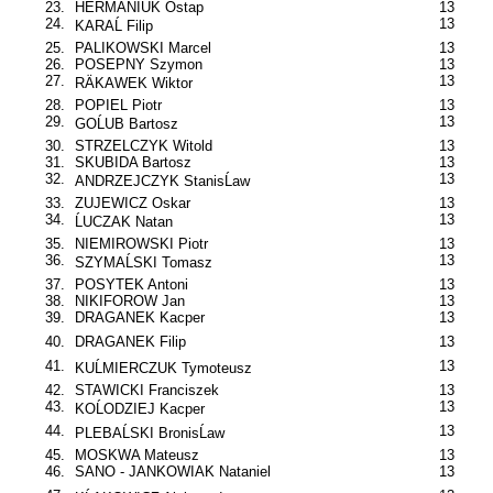
23.
HERMANIUK Ostap
13
24.
13
KARAĹ Filip
25.
PALIKOWSKI Marcel
13
26.
POSEPNY Szymon
13
27.
13
RÄKAWEK Wiktor
28.
POPIEL Piotr
13
29.
13
GOĹUB Bartosz
30.
STRZELCZYK Witold
13
31.
SKUBIDA Bartosz
13
32.
13
ANDRZEJCZYK StanisĹaw
33.
ZUJEWICZ Oskar
13
34.
13
ĹUCZAK Natan
35.
NIEMIROWSKI Piotr
13
36.
13
SZYMAĹSKI Tomasz
37.
POSYTEK Antoni
13
38.
NIKIFOROW Jan
13
39.
DRAGANEK Kacper
13
40.
DRAGANEK Filip
13
41.
13
KUĹMIERCZUK Tymoteusz
42.
STAWICKI Franciszek
13
43.
13
KOĹODZIEJ Kacper
44.
13
PLEBAĹSKI BronisĹaw
45.
MOSKWA Mateusz
13
46.
SANO - JANKOWIAK Nataniel
13