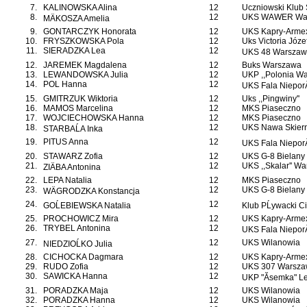
7.
KALINOWSKA Alina
12
Uczniowski Klub 
8.
12
UKS WAWER Wa
MÄKOSZA Amelia
9.
GONTARCZYK Honorata
12
UKS Kapry-Arme
10.
FRYSZKOWSKA Pola
12
Uks Victoria Józ
11.
SIERADZKA Lea
12
UKS 48 Warszawa
12.
JAREMEK Magdalena
12
Buks Warszawa
13.
LEWANDOWSKA Julia
12
UKP ,,Polonia Wa
14.
POL Hanna
12
UKS Fala NieporÄ
15.
GMITRZUK Wiktoria
12
Uks ,,Pingwiny''
16.
MAMOS Marcelina
12
MKS Piaseczno
17.
WOJCIECHOWSKA Hanna
12
MKS Piaseczno
18.
12
UKS Nawa Skiern
STARBAĹA Inka
19.
PITUS Anna
12
UKS Fala NieporÄ
20.
STAWARZ Zofia
12
UKS G-8 Bielany
21.
12
UKS ,,Skalar'' W
ZIÄBA Antonina
22.
LEPA Natalia
12
MKS Piaseczno
23.
12
UKS G-8 Bielany
WÄGRODZKA Konstancja
24.
12
GOĹEBIEWSKA Natalia
Klub PĹywacki 
25.
PROCHOWICZ Mira
12
UKS Kapry-Arme
26.
TRYBEL Antonina
12
UKS Fala NieporÄ
27.
12
UKS Wilanowia
NIEDZIOĹKO Julia
28.
CICHOCKA Dagmara
12
UKS Kapry-Arme
29.
RUDO Zofia
12
UKS 307 Warsza
30.
SAWICKA Hanna
12
UKP "Ăsemka" L
31.
PORADZKA Maja
12
UKS Wilanowia
32.
PORADZKA Hanna
12
UKS Wilanowia