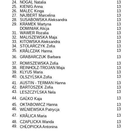
24.
NOGAL Natalia
13
25.
KIENIG Anna
13
26.
MALEC Kinga
13
27.
NAJBERT Marcelina
13
28.
SUSABOWSKA Aleksandra
13
29.
KRAMEK Martyna
13
DOMINIAK Alicja
13
31.
WAWER Rozalia
13
32.
MALISZEWSKA Maja
13
33.
KITOWSKA Aleksandra
13
34.
STOLARCZYK Zofia
13
35.
13
KRĂLCZAK Hanna
36.
GRABARCZUK Barbara
13
37.
ROMISZEWSKA Zofia
13
38.
REINHOLZ-TROJAN Maja
13
39.
KLYUS Maria
13
40.
13
OLSZYĹSKA Zofia
41.
AUSTIN - TERMAN Hanna
13
42.
BARTOSZEK Zofia
13
43.
13
LESZCZYĹSKA Nela
44.
13
GAĹKO Kaja
45.
OKTABOWICZ Hanna
13
46.
13
WIĹNIEWSKA Patrycja
47.
13
KRĂLICA Maria
48.
CZAPLICKA Wanda
13
49.
13
CHĹOPICKA Antonina