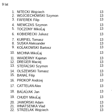
9 lat
1.
NITECKI Wojciech
13
2.
WOJCIECHOWSKI Szymon
13
3.
13
FÄFEREK Filip
4.
NIEWCZAS Szymon
13
5.
13
TOCZONY MikoĹaj
6.
KOBIERECKI Juliusz
13
7.
KURPIEL Tomasz
13
8.
SUSKA Aleksander
13
9.
13
KOĹAKOWSKI Bartosz
10.
13
MICHNA MikoĹaj
11.
WIADERNY Kajetan
13
12.
DREGER Maciej
13
13.
13
STEFAĹSKI Szymon
14.
OLSZEWSKI Tomasz
13
15.
13
BANAĹ Filip
16.
PROKOP Andrzej
13
17.
CATTELAN Alex
13
18.
13
BAĹAĹťAK Jan
19.
13
CHUDY MikoĹaj
20.
JAWORSKI Adam
13
21.
IHNATSENKA Vlad
13
22.
STRZELAK Wojciech
13