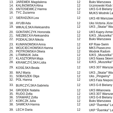
13.
JAREMEK Magdalena
12
Buks Warszawa
14.
KALINOWSKA Alina
12
Uczniowski Klub 
15.
ANTOSIEWICZ Hanna
12
UKS G-8 Bielany
16.
TYC Zuzanna
12
MUKS Wodnik Ĺ
17.
SIERADZKA Lea
12
UKS 48 Warszawa
18.
AYUBI Ada
12
Uks Victoria Józ
19.
12
UKS ,,Skalar'' W
WIKALIĹSKA Aleksandra
20.
GONTARCZYK Honorata
12
UKS Kapry-Arme
21.
NIEZBECKA Aleksandra
12
IUKS ,,Muszelka'
22.
12
Buks Warszawa
PODKAĹSKA Nikola
23.
KUMANOWSKA Anna
12
KP Raw-Swim
24.
WOJCIECHOWSKA Hanna
12
MKS Piaseczno
25.
PIOTROWSKA Oliwia
12
Wodnik Radom
26.
LITWINIUK Julia
12
IUKS ,,Muszelka'
27.
KLASZTORNA Maja
12
UKS Nawa Skiern
28.
12
IUKS ,,Muszelka'
KRAWCZYĹSKA Lidia
29.
12
UKS 307 Warsza
KOSIĹSKA Beata
30.
MAJ Maria
12
UKS ,,Skalar'' W
31.
SOBASZEK Olga
12
Uks ,,Pingwiny''
32.
POL Hanna
12
UKS Fala NieporÄ
33.
12
UKS G-8 Bielany
BURCZYĹSKA Gabriela
34.
GRODEK Natalia
12
UKS Wilanowia
35.
RUDO Zofia
12
UKS 307 Warsza
36.
STAWARZ Zofia
12
UKS G-8 Bielany
37.
KORCZK Julia
12
Buks Warszawa
38.
SAWICKA Hanna
12
UKP "Ăsemka" L
39.
LECH Daria
12
UKP "Ăsemka" L