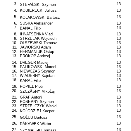
3.
13
STEFAĹSKI Szymon
4.
KOBIERECKI Juliusz
13
5.
13
KOĹAKOWSKI Bartosz
6.
SUSKA Aleksander
13
7.
13
BANAĹ Filip
8.
IHNATSENKA Vlad
13
9.
STRZELAK Wojciech
13
10.
OLSZEWSKI Tomasz
13
11.
JAWORSKI Adam
13
12.
HERMANIUK Ostap
13
13.
PROKOP Andrzej
13
14.
DREGER Maciej
13
15.
PALIKOWSKI Marcel
13
16.
NIEWCZAS Szymon
13
17.
WIADERNY Kajetan
13
18.
13
KARAĹ Filip
19.
POPIEL Piotr
13
20.
13
SZCZÄSNY MikoĹaj
21.
GRAF Antoni
13
22.
POSEPNY Szymon
13
23.
STRZELCZYK Witold
13
24.
13
KOĹODZIEJ Kacper
25.
13
GOĹUB Bartosz
26.
13
RÄKAWEK Wiktor
27.
13
SZYMAĹSKI Tomasz