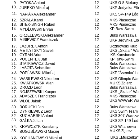
9.
PATOKA Antoni
12
UKS G-8 Bielany
10.
12
JUREKO MikoĹaj
UKP Jedynka Elb
11.
12
NAPIĂRA Aleksander
UKS SP-149 Ĺód
12.
SZPALA Karol
12
MKS Piaseczno
13.
SITEK-SINGH Rafael
12
MKS Piaseczno
14.
12
KP Raw-Swim
MYDĹOWSKI Bryan
15.
GRZELEWSKI Aleksander
12
Buks Warszawa
16.
MISIEWICZ Franciszek
12
UKP Jedynka Elb
17.
LAZUREK Antoni
12
Uczniowski Klub 
18.
METLYTSKYI Savelii
12
UKS ,,Skalar'' W
19.
CYRAN Artur
12
IKS Konstancin
20.
POCENTEK Jan
12
KP Raw-Swim
21.
STATKIEWICZ Dawid
12
Buks Warszawa
22.
LASOTA Sebastian
12
Buks Warszawa
23.
12
POPĹAWSKI MikoĹaj
UKP "Ăsemka" L
24.
WASILEWSKI Nikodem
12
UKS Olimpic War
25.
KWIATKOWSKI Alan
12
MUKS Zgierz
26.
DROZD Leon
12
Buks Warszawa
27.
NOJSZEWSKI Kacper
12
UKS ,,Skalar'' W
28.
ADASZEK Franciszek
12
MKS Piaseczno
29.
12
UKS WAWER Wa
WĹOĹ Jakub
30.
BORUCKI Jan
12
Buks Warszawa
31.
DYNKIEWICZ Leon
12
UKS Swim Team 
32.
KUCHARSKI Antoni
12
UKS 307 Warsza
33.
12
GAĹKA Julian
UKS SP-149 Ĺód
34.
KRAWCZYK Konstanty
12
UKS Wilanowia
35.
12
MUKS Zgierz
BOGUSĹAWSKI Maciej
36.
12
IUKS ,,Muszelka'
KOCHANOWSKI MikoĹaj