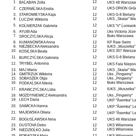
1.
12
BAĹABAN Zofia
UKS 48 Warszawa
2.
12
UKS ORION Grój
CZERWIĹSKA Emilia
3.
STAROWIEYSKA Kaja
12
UKS G-8 Bielany
4.
12
UKS ,,Skalar'' W
ĹUCZAK Wiktoria
5.
12
KOĹNIERZAK Gabriela
UKS "V" Ĺomiank
6.
AYUBI Ada
12
Uks Victoria Józ
7.
12
Buks Warszawa
SROCZYĹSKA Alicja
8.
KUMANOWSKA Anna
12
KP Raw-Swim
9.
NIEZBECKA Aleksandra
12
IUKS ,,Muszelka'
10.
12
UKS 307 Warsza
KOSIĹSKA Beata
11.
12
UKS G-8 Bielany
BURCZYĹSKA Gabriela
12.
TRYBEL Antonina
12
UKS Fala NieporÄ
13.
MAJ Maria
12
UKS ,,Skalar'' W
14.
GMITRZUK Wiktoria
12
Uks ,,Pingwiny''
15.
SOBASZEK Olga
12
Uks ,,Pingwiny''
16.
12
Buks Warszawa
PODKAĹSKA Nikola
17.
12
IUKS ,,Muszelka'
KRAWCZYĹSKA Lidia
18.
MOZDYNIEWICZ Aleksandra
12
Uks ,,Pingwiny''
19.
LECH Daria
12
UKP "Ăsemka" L
20.
SAWICKA Hanna
12
UKP "Ăsemka" L
21.
MAJEWSKA Oliwia
12
UKP "Ăsemka" L
22.
12
BOGUSĹAWSKA Nina
UKS 48 Warszawa
23.
DUSTOVA Debo
12
UKS Wilanowia
24.
12
UKS Wilanowia
NIEDZIOĹKO Julia
25.
PORADZKA Maja
12
UKS Wilanowia