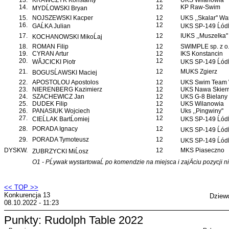
13.
KRAWCZYK Konstanty
12
UKS Wilanowia
14.
12
KP Raw-Swim
MYDĹOWSKI Bryan
15.
NOJSZEWSKI Kacper
12
UKS ,,Skalar'' W
16.
12
GAĹKA Julian
UKS SP-149 Ĺód
17.
12
IUKS ,,Muszelka'
KOCHANOWSKI MikoĹaj
18.
ROMAN Filip
12
SWIMPLE sp. z o.
19.
CYRAN Artur
12
IKS Konstancin
20.
12
WĂJCICKI Piotr
UKS SP-149 Ĺód
21.
12
MUKS Zgierz
BOGUSĹAWSKI Maciej
22.
APOSTOLOU Apostolos
12
UKS Swim Team 
23.
NIERENBERG Kazimierz
12
UKS Nawa Skiern
24.
SZACHEWICZ Jan
12
UKS G-8 Bielany
25.
DUDEK Filip
12
UKS Wilanowia
26.
PANASIUK Wojciech
12
Uks ,,Pingwiny''
27.
12
CIEĹLAK BartĹomiej
UKS SP-149 Ĺód
28.
PORADA Ignacy
12
UKS SP-149 Ĺód
29.
PORADA Tymoteusz
12
UKS SP-149 Ĺód
DYSKW.
12
MKS Piaseczno
ZUBRZYCKI MiĹosz
O1 - PĹywak wystartowaĹ po komendzie na miejsca i zajÄciu pozycji n
<< TOP >>
Konkurencja 13
Dziew
08.10.2022 - 11:23
Punkty: Rudolph Table 2022