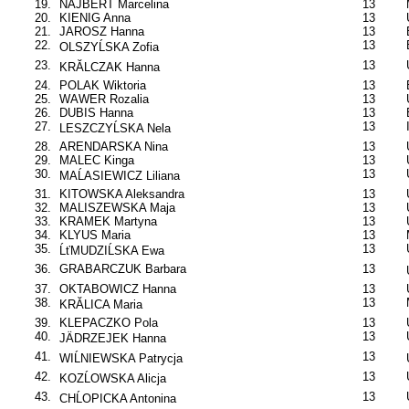
19.
NAJBERT Marcelina
13
20.
KIENIG Anna
13
21.
JAROSZ Hanna
13
22.
13
OLSZYĹSKA Zofia
23.
13
KRĂLCZAK Hanna
24.
POLAK Wiktoria
13
25.
WAWER Rozalia
13
26.
DUBIS Hanna
13
27.
13
LESZCZYĹSKA Nela
28.
ARENDARSKA Nina
13
29.
MALEC Kinga
13
30.
13
MAĹASIEWICZ Liliana
31.
KITOWSKA Aleksandra
13
32.
MALISZEWSKA Maja
13
33.
KRAMEK Martyna
13
34.
KLYUS Maria
13
35.
13
ĹťMUDZIĹSKA Ewa
36.
GRABARCZUK Barbara
13
37.
OKTABOWICZ Hanna
13
38.
13
KRĂLICA Maria
39.
KLEPACZKO Pola
13
40.
13
JÄDRZEJEK Hanna
41.
13
WIĹNIEWSKA Patrycja
42.
13
KOZĹOWSKA Alicja
43.
13
CHĹOPICKA Antonina