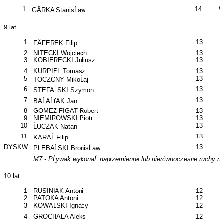
1.
14
GĂRKA StanisĹaw
9 lat
1.
13
FÄFEREK Filip
2.
NITECKI Wojciech
13
3.
KOBIERECKI Juliusz
13
4.
KURPIEL Tomasz
13
5.
13
TOCZONY MikoĹaj
6.
13
STEFAĹSKI Szymon
7.
13
BAĹAĹťAK Jan
8.
GOMEZ-FIGAT Robert
13
9.
NIEMIROWSKI Piotr
13
10.
13
ĹUCZAK Natan
11.
13
KARAĹ Filip
DYSKW.
13
PLEBAĹSKI BronisĹaw
M7 - PĹywak wykonaĹ naprzemienne lub nierównoczesne ruchy 
10 lat
1.
RUSINIAK Antoni
12
2.
PATOKA Antoni
12
3.
KOWALSKI Ignacy
12
4.
GROCHALA Aleks
12