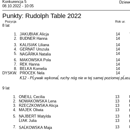
Konkurencja 5
Dziew
08.10.2022 - 10:05
Punkty: Rudolph Table 2022
Pozycja
Rok ur.
8 lat
1.
JAKUBIAK Alicja
14
2.
BUDNER Hanna
14
3.
KALISIAK Liliana
14
4.
GERNAT Urszula
14
5.
14
NAGĂRKA Natalia
6.
MAKOWSKA Pola
14
7.
REK Hanna
14
8.
BELKA Kornelia
14
DYSKW.
PROCEK Nela
14
K12 - PĹywak wykonaĹ ruchy nóg nie w tej samej poziomej pĹas
9 lat
1.
ONEILL Cecilia
13
2.
NOWAKOWSKA Lena
13
3.
RZECZKOWSKA Alicja
13
4.
MAJEK Oliwia
13
5.
NAJBERT Matylda
13
ĹťAK Julia
13
7.
13
SAĹKOWSKA Maja