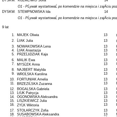
DYSKW.
KUZMENKO Sofia
14
O1 - PĹywak wystartowaĹ po komendzie na miejsca i zajÄciu poz
DYSKW.
STEMPNOWSKA Ida
14
O1 - PĹywak wystartowaĹ po komendzie na miejsca i zajÄciu poz
9 lat
1.
MAJEK Oliwia
13
2.
ĹťAK Julia
13
3.
NOWAKOWSKA Lena
13
4.
ĹťAK Anastazja
13
5.
PRZEĹšDZIAK Kaja
13
6.
MALIK Ewa
13
7.
13
MYSĹEK Anna
8.
NAJBERT Matylda
13
9.
13
WROĹSKA Karolina
10.
FORTUNIAK Amelia
13
11.
13
BRZEZIĹSKA Zuzanna
12.
ROGALSKA Gabriela
13
13.
ĹťUK Patrycja
13
14.
OGONOWSKA Aleksandra
13
15.
LISZKIEWICZ Julia
13
16.
13
ZYĹK Wiktoria
17.
STOLARCZYK Zofia
13
18.
SUSABOWSKA Aleksandra
13