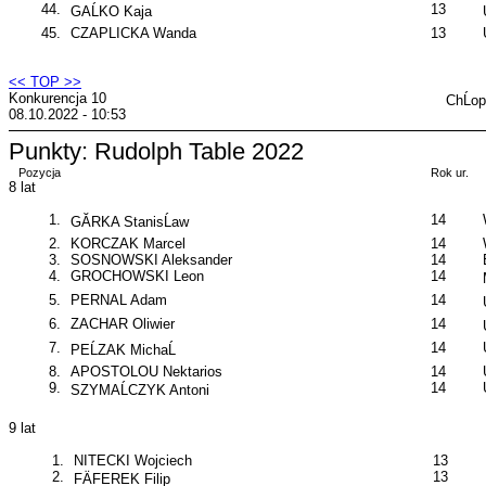
44.
13
GAĹKO Kaja
45.
CZAPLICKA Wanda
13
<< TOP >>
Konkurencja 10
ChĹo
08.10.2022 - 10:53
Punkty: Rudolph Table 2022
Pozycja
Rok ur.
8 lat
1.
14
GĂRKA StanisĹaw
2.
KORCZAK Marcel
14
3.
SOSNOWSKI Aleksander
14
4.
GROCHOWSKI Leon
14
5.
PERNAL Adam
14
6.
ZACHAR Oliwier
14
7.
14
PEĹZAK MichaĹ
8.
APOSTOLOU Nektarios
14
9.
14
SZYMAĹCZYK Antoni
9 lat
1.
NITECKI Wojciech
13
2.
13
FÄFEREK Filip