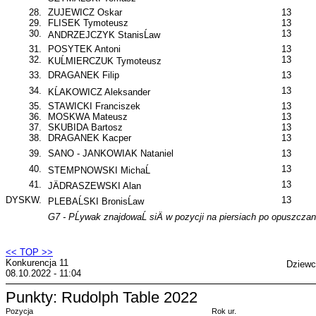
28.
ZUJEWICZ Oskar
13
29.
FLISEK Tymoteusz
13
30.
13
ANDRZEJCZYK StanisĹaw
31.
POSYTEK Antoni
13
32.
13
KUĹMIERCZUK Tymoteusz
33.
DRAGANEK Filip
13
34.
13
KĹAKOWICZ Aleksander
35.
STAWICKI Franciszek
13
36.
MOSKWA Mateusz
13
37.
SKUBIDA Bartosz
13
38.
DRAGANEK Kacper
13
39.
SANO - JANKOWIAK Nataniel
13
40.
13
STEMPNOWSKI MichaĹ
41.
13
JÄDRASZEWSKI Alan
DYSKW.
13
PLEBAĹSKI BronisĹaw
G7 - PĹywak znajdowaĹ siÄ w pozycji na piersiach po opuszczan
<< TOP >>
Konkurencja 11
Dziewc
08.10.2022 - 11:04
Punkty: Rudolph Table 2022
Pozycja
Rok ur.