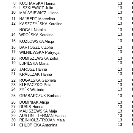
8.
KUCHARSKA Hanna
13
9.
LISZKIEWICZ Julia
13
10.
13
MAĹASIEWICZ Liliana
11.
NAJBERT Marcelina
13
12.
13
KASZCZYĹSKA Karolina
NOGAL Natalia
13
14.
13
WROĹSKA Karolina
15.
13
KOZĹOWSKA Alicja
16.
BARTOSZEK Zofia
13
17.
13
WIĹNIEWSKA Patrycja
18.
ROMISZEWSKA Zofia
13
19.
13
ĹUPIĹSKA Maria
20.
JAROSZ Hanna
13
21.
13
KRĂLCZAK Hanna
22.
ROGALSKA Gabriela
13
23.
KLEPACZKO Pola
13
24.
13
ZYĹK Wiktoria
25.
GRABARCZUK Barbara
13
26.
DOMINIAK Alicja
13
27.
DUBIS Hanna
13
28.
MALISZEWSKA Maja
13
29.
AUSTIN - TERMAN Hanna
13
30.
REINHOLZ-TROJAN Maja
13
31.
13
CHĹOPICKA Antonina