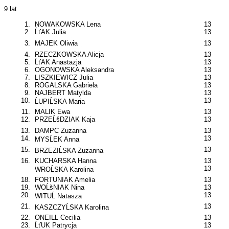
9 lat
1.
NOWAKOWSKA Lena
13
2.
ĹťAK Julia
13
3.
MAJEK Oliwia
13
4.
RZECZKOWSKA Alicja
13
5.
ĹťAK Anastazja
13
6.
OGONOWSKA Aleksandra
13
7.
LISZKIEWICZ Julia
13
8.
ROGALSKA Gabriela
13
9.
NAJBERT Matylda
13
10.
13
ĹUPIĹSKA Maria
11.
MALIK Ewa
13
12.
PRZEĹšDZIAK Kaja
13
13.
DAMPC Zuzanna
13
14.
13
MYSĹEK Anna
15.
13
BRZEZIĹSKA Zuzanna
16.
KUCHARSKA Hanna
13
13
WROĹSKA Karolina
18.
FORTUNIAK Amelia
13
19.
WOĹšNIAK Nina
13
20.
13
WITUĹ Natasza
21.
13
KASZCZYĹSKA Karolina
22.
ONEILL Cecilia
13
23.
ĹťUK Patrycja
13