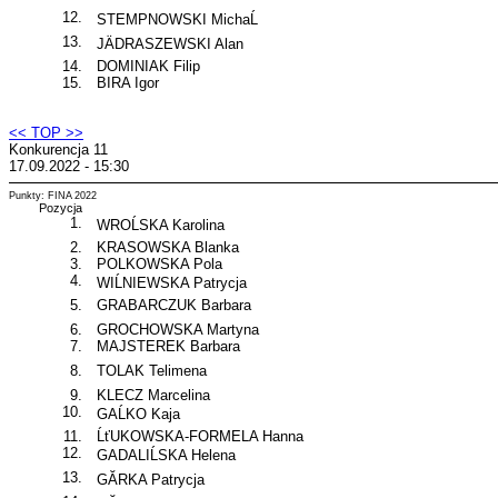
12.
STEMPNOWSKI MichaĹ
13.
JÄDRASZEWSKI Alan
14.
DOMINIAK Filip
15.
BIRA Igor
<< TOP >>
Konkurencja 11
17.09.2022 - 15:30
Punkty: FINA 2022
Pozycja
1.
WROĹSKA Karolina
2.
KRASOWSKA Blanka
3.
POLKOWSKA Pola
4.
WIĹNIEWSKA Patrycja
5.
GRABARCZUK Barbara
6.
GROCHOWSKA Martyna
7.
MAJSTEREK Barbara
8.
TOLAK Telimena
9.
KLECZ Marcelina
10.
GAĹKO Kaja
11.
ĹťUKOWSKA-FORMELA Hanna
12.
GADALIĹSKA Helena
13.
GĂRKA Patrycja