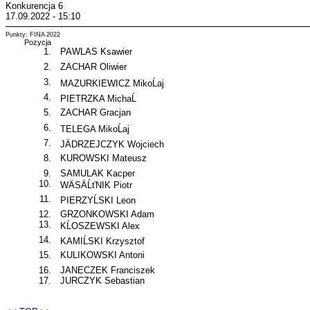
Konkurencja 6
17.09.2022 - 15:10
Punkty: FINA 2022
Pozycja
1.
PAWLAS Ksawier
2.
ZACHAR Oliwier
3.
MAZURKIEWICZ MikoĹaj
4.
PIETRZKA MichaĹ
5.
ZACHAR Gracjan
6.
TELEGA MikoĹaj
7.
JÄDRZEJCZYK Wojciech
8.
KUROWSKI Mateusz
9.
SAMULAK Kacper
10.
WÄSÄĹťNIK Piotr
11.
PIERZYĹSKI Leon
12.
GRZONKOWSKI Adam
13.
KĹOSZEWSKI Alex
14.
KAMIĹSKI Krzysztof
15.
KULIKOWSKI Antoni
16.
JANECZEK Franciszek
17.
JURCZYK Sebastian