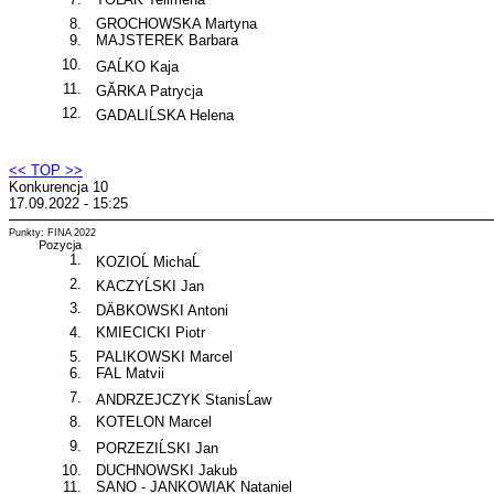
8.
GROCHOWSKA Martyna
9.
MAJSTEREK Barbara
10.
GAĹKO Kaja
11.
GĂRKA Patrycja
12.
GADALIĹSKA Helena
<< TOP >>
Konkurencja 10
17.09.2022 - 15:25
Punkty: FINA 2022
Pozycja
1.
KOZIOĹ MichaĹ
2.
KACZYĹSKI Jan
3.
DÄBKOWSKI Antoni
4.
KMIECICKI Piotr
5.
PALIKOWSKI Marcel
6.
FAL Matvii
7.
ANDRZEJCZYK StanisĹaw
8.
KOTELON Marcel
9.
PORZEZIĹSKI Jan
10.
DUCHNOWSKI Jakub
11.
SANO - JANKOWIAK Nataniel