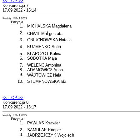
<< TOP >>
Konkurencja 7
17.09.2022 - 15:14
Punkty: FINA 2022
Pozycja
1.
MICHALSKA Magdalena
2.
CHWIL MaĹgorzata
3.
GNIUCHOWSKA Natalia
4.
KUZMENKO Sofia
5.
KLAPCZOT Kalina
6.
SOBOTKA Maja
7.
WELENC Antonina
8.
ADAMOWICZ Anna
9.
WĂJTOWICZ Nela
10.
STEMPNOWSKA Ida
<< TOP >>
Konkurencja 8
17.09.2022 - 15:17
Punkty: FINA 2022
Pozycja
1.
PAWLAS Ksawier
2.
SAMULAK Kacper
3.
JÄDRZEJCZYK Wojciech