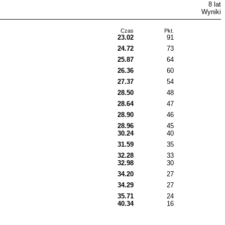
8 lat
Wyniki
Czas
Pkt.
23.02
91
24.72
73
25.87
64
26.36
60
27.37
54
28.50
48
28.64
47
28.90
46
28.96
45
30.24
40
31.59
35
32.28
33
32.98
30
34.20
27
34.29
27
35.71
24
40.34
16