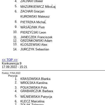
4.
ZACHAR Oliwier
5.
MAZURKIEWICZ MikoĹaj
6.
ZACHAR Gracjan
KUROWSKI Mateusz
8.
PIETRZKA MichaĹ
9.
WÄSÄĹťNIK Piotr
10.
PIERZYĹSKI Leon
11.
JANECZEK Franciszek
12.
GRZONKOWSKI Adam
13.
KĹOSZEWSKI Alex
14.
JURCZYK Sebastian
<< TOP >>
Konkurencja 9
17.09.2022 - 15:21
Punkty: FINA 2022
Pozycja
1.
KRASOWSKA Blanka
2.
WROĹSKA Karolina
3.
POLKOWSKA Pola
4.
GRABARCZUK Barbara
5.
WIĹNIEWSKA Patrycja
6.
KLECZ Marcelina
7.
TOLAK Telimena