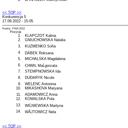
<< TOP >>
Konkurencja 5
17.09.2022 - 15:05
Punkty: FINA 2022
Pozycja
1.
KLAPCZOT Kalina
2.
GNIUCHOWSKA Natalia
3.
KUZMENKO Sofia
4.
DÄBEK Roksana
5.
MICHALSKA Magdalena
6.
CHWIL MaĹgorzata
7.
STEMPNOWSKA Ida
8.
DUDARYK Nicole
9.
WELENC Antonina
10.
MIKASHOVA Maryana
11.
ADAMOWICZ Anna
12.
KOWALSKA Pola
13.
WIĹNIEWSKA Martyna
14.
WĂJTOWICZ Nela
<< TOP >>