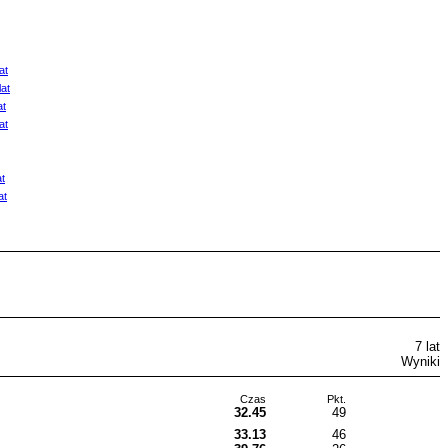
at
at
at
at
t
at
7 lat
Wyniki
Czas
Pkt.
32.45
49
33.13
46