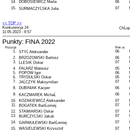
14.
DOBOSIEWICZ Marta
06
15.
07
SURMACZYĹSKA Julia
<< TOP >>
Konkurencja 24
ChĹo
11.05.2023 - 9:57
Punkty: FINA 2022
Pozycja
Rok ur.
1.
06
STYĹ Aleksander
2.
BRZOZOWSKI Bartosz
06
3.
07
ĹLESIK Oskar
4.
FALARZ Mateusz
05
5.
POPOW Igor
06
6.
TRYDULSKI Oskar
05
7.
07
JAĹCZYK Maksymilian
8.
DUBINIAK Kacper
06
9.
06
KACZMAREK MichaĹ
10.
KOZAKIEWICZ Aleksander
07
11.
07
BOGATEK BartĹomiej
12.
STAWIARSKI Oskar
07
13.
07
BURCZYĹSKI Jakub
14.
07
GARWULEWSKI BartĹomiej
15.
WASIELEWSKI Krzysztof
07