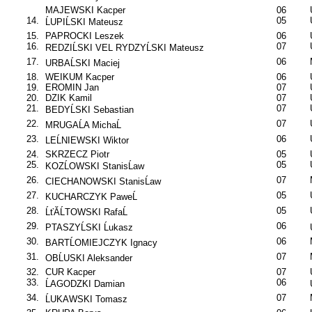
MAJEWSKI Kacper
06
14.
05
ĹUPIĹSKI Mateusz
15.
PAPROCKI Leszek
06
16.
07
REDZIĹSKI VEL RYDZYĹSKI Mateusz
17.
06
URBAĹSKI Maciej
18.
WEIKUM Kacper
06
19.
EROMIN Jan
07
20.
DZIK Kamil
07
21.
07
BEDYĹSKI Sebastian
22.
07
MRUGAĹA MichaĹ
23.
06
LEĹNIEWSKI Wiktor
24.
SKRZECZ Piotr
05
25.
05
KOZĹOWSKI StanisĹaw
26.
07
CIECHANOWSKI StanisĹaw
27.
05
KUCHARCZYK PaweĹ
28.
05
ĹťĂĹTOWSKI RafaĹ
29.
06
PTASZYĹSKI Ĺukasz
30.
06
BARTĹOMIEJCZYK Ignacy
31.
07
OBĹUSKI Aleksander
32.
CUR Kacper
07
33.
06
ĹAGODZKI Damian
34.
07
ĹUKAWSKI Tomasz