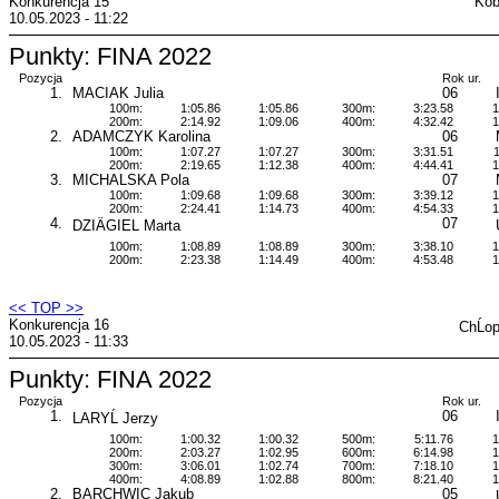
Konkurencja 15
Kob
10.05.2023 - 11:22
Punkty: FINA 2022
Pozycja
Rok ur.
1.
MACIAK Julia
06
100m:
1:05.86
1:05.86
300m:
3:23.58
1
200m:
2:14.92
1:09.06
400m:
4:32.42
1
2.
ADAMCZYK Karolina
06
100m:
1:07.27
1:07.27
300m:
3:31.51
1
200m:
2:19.65
1:12.38
400m:
4:44.41
1
3.
MICHALSKA Pola
07
100m:
1:09.68
1:09.68
300m:
3:39.12
1
200m:
2:24.41
1:14.73
400m:
4:54.33
1
4.
07
DZIÄGIEL Marta
100m:
1:08.89
1:08.89
300m:
3:38.10
1
200m:
2:23.38
1:14.49
400m:
4:53.48
1
<< TOP >>
Konkurencja 16
ChĹo
10.05.2023 - 11:33
Punkty: FINA 2022
Pozycja
Rok ur.
1.
06
LARYĹ Jerzy
100m:
1:00.32
1:00.32
500m:
5:11.76
1
200m:
2:03.27
1:02.95
600m:
6:14.98
1
300m:
3:06.01
1:02.74
700m:
7:18.10
1
400m:
4:08.89
1:02.88
800m:
8:21.40
1
2.
BARCHWIC Jakub
05