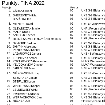
Punkty: FINA 2022
Pozycja
Rok ur.
1.
05
UKS G-8 Bielany
GĂRKA Oliwier
2.
SHEREMET Nikita
07
UKS G-8 Bielany
06
UKS G-8 Bielany
BRZĂSKA Jan
4.
06
MIENICKI RafaĹ
UKS 48 Warszawa 
5.
OLEWNICZAK Maciej
05
UKP ,,Polonia War
6.
MALIK Dawid
06
UKS G-8 Bielany
7.
ANTOSIK Kacper
07
UKS G-8 Bielany
8.
07
UKP ,,Polonia War
REDZIĹSKI VEL RYDZYĹSKI Mateusz
9.
SZMYTKE Bartosz
07
UKS G-8 Bielany
10.
SHYPIN Aliaksandr
07
UKS G-8 Bielany
11.
PIOTROWSKI Kacper
07
UKS G-8 Bielany
12.
07
ĹAZAROWICZ Janusz
UKS 48 Warszawa 
13.
FRONCZAK Antoni
06
UKS G-8 Bielany
14.
KOZAKIEWICZ Aleksander
07
MUKP Warszawian
15.
YEVDOKYMOV Dmytro
06
MUKP Warszawian
16.
07
UKS G-8 Bielany
JABĹOĹSKI Jakub
17.
07
MIĹKOWSKI MikoĹaj
UKS 48 Warszawa 
SZYMANEK Jakub
06
UKS G-8 Bielany
19.
07
UKS G-8 Bielany
STEFAĹSKI Leon
20.
WASILEWSKI Kacper
06
UKS G-8 Bielany
21.
06
UKP ,,Polonia War
LEĹNIEWSKI Wiktor
22.
LYSKOVICH Artsiom
05
UKS G-8 Bielany
23.
WERPACHOWSKI Jan
05
UKS G-8 Bielany
24.
REZNER Jan
05
Stowarzyszenie P