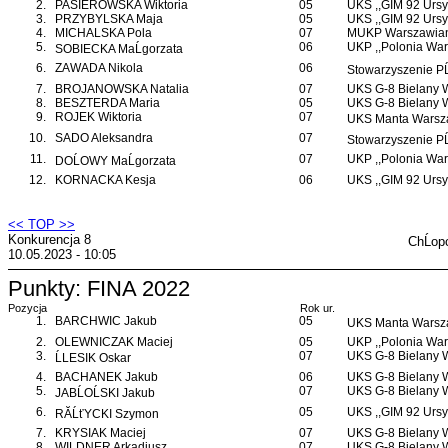
2.
PASIEROWSKA Wiktoria
05
UKS ,,GIM 92 Ursy
3.
PRZYBYLSKA Maja
05
UKS ,,GIM 92 Ursy
4.
MICHALSKA Pola
07
MUKP Warszawian
5.
06
UKP ,,Polonia War
SOBIECKA MaĹgorzata
6.
ZAWADA Nikola
06
Stowarzyszenie P
7.
BROJANOWSKA Natalia
07
UKS G-8 Bielany
8.
BESZTERDA Maria
05
UKS G-8 Bielany
9.
ROJEK Wiktoria
07
UKS Manta Warsz
10.
SADO Aleksandra
07
Stowarzyszenie P
11.
07
UKP ,,Polonia War
DOĹOWY MaĹgorzata
12.
KORNACKA Kesja
06
UKS ,,GIM 92 Ursy
<< TOP >>
Konkurencja 8
ChĹop
10.05.2023 - 10:05
Punkty: FINA 2022
Pozycja
Rok ur.
1.
BARCHWIC Jakub
05
UKS Manta Warsz
2.
OLEWNICZAK Maciej
05
UKP ,,Polonia War
3.
07
UKS G-8 Bielany
ĹLESIK Oskar
4.
BACHANEK Jakub
06
UKS G-8 Bielany
5.
07
UKS G-8 Bielany
JABĹOĹSKI Jakub
6.
05
UKS ,,GIM 92 Ursy
RĂĹťYCKI Szymon
7.
KRYSIAK Maciej
07
UKS G-8 Bielany
8.
WILDNER Arkadiusz
07
UKS G-8 Bielany