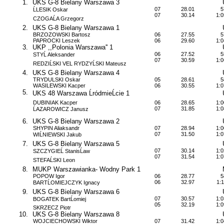
1.
UKS G-8 Bielany Warszawa 3
07
28.01
5
ĹLESIK Oskar
07
30.14
1:0
CZOGAĹA Grzegorz
2.
UKS G-8 Bielany Warszawa 1
BRZOZOWSKI Bartosz
06
27.55
5
PAPROCKI Leszek
06
29.60
1:0
3.
UKP ,,Polonia Warszawa'' 1
06
27.52
5
STYĹ Aleksander
07
30.59
1:0
REDZIĹSKI VEL RYDZYĹSKI Mateusz
4.
UKS G-8 Bielany Warszawa 4
TRYDULSKI Oskar
05
28.61
5
WASILEWSKI Kacper
06
30.55
1:0
5.
UKS 48 Warszawa ĹródmieĹcie 1
DUBINIAK Kacper
06
28.65
1:0
07
31.85
1:0
ĹAZAROWICZ Janusz
6.
UKS G-8 Bielany Warszawa 2
SHYPIN Aliaksandr
07
28.94
1:0
07
31.50
1:0
WIĹNIEWSKI Jakub
7.
UKS G-8 Bielany Warszawa 5
07
30.14
1:0
SZCZYGIEĹ StanisĹaw
07
31.54
1:0
STEFAĹSKI Leon
8.
MUKP Warszawianka- Wodny Park 1
POPOW Igor
06
28.77
5
06
32.97
1:1
BARTĹOMIEJCZYK Ignacy
9.
UKS G-8 Bielany Warszawa 6
07
30.57
1:0
BOGATEK BartĹomiej
05
32.19
1:0
SKRZECZ Piotr
10.
UKS G-8 Bielany Warszawa 8
WOJCIECHOWSKI Wiktor
07
31.42
1:0