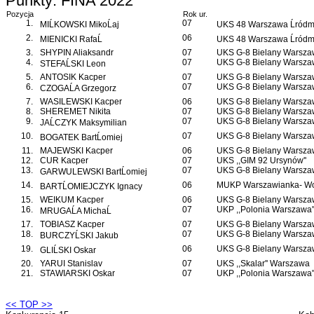
Punkty: FINA 2022
Pozycja
Rok ur.
1.
07
MIĹKOWSKI MikoĹaj
UKS 48 Warszawa Ĺródmi
2.
06
MIENICKI RafaĹ
UKS 48 Warszawa Ĺródmi
3.
SHYPIN Aliaksandr
07
UKS G-8 Bielany Warsz
4.
07
UKS G-8 Bielany Warsz
STEFAĹSKI Leon
5.
ANTOSIK Kacper
07
UKS G-8 Bielany Warsz
6.
07
UKS G-8 Bielany Warsz
CZOGAĹA Grzegorz
7.
WASILEWSKI Kacper
06
UKS G-8 Bielany Warsz
8.
SHEREMET Nikita
07
UKS G-8 Bielany Warsz
9.
07
UKS G-8 Bielany Warsz
JAĹCZYK Maksymilian
10.
07
UKS G-8 Bielany Warsz
BOGATEK BartĹomiej
11.
MAJEWSKI Kacper
06
UKS G-8 Bielany Warsz
12.
CUR Kacper
07
UKS ,,GIM 92 Ursynów''
13.
07
UKS G-8 Bielany Warsz
GARWULEWSKI BartĹomiej
14.
06
MUKP Warszawianka- Wo
BARTĹOMIEJCZYK Ignacy
15.
WEIKUM Kacper
06
UKS G-8 Bielany Warsz
16.
07
UKP ,,Polonia Warszawa'
MRUGAĹA MichaĹ
17.
TOBIASZ Kacper
07
UKS G-8 Bielany Warsz
18.
07
UKS G-8 Bielany Warsz
BURCZYĹSKI Jakub
19.
06
UKS G-8 Bielany Warsz
GLIĹSKI Oskar
20.
YARUI Stanislav
07
UKS ,,Skalar'' Warszawa
21.
STAWIARSKI Oskar
07
UKP ,,Polonia Warszawa'
<< TOP >>