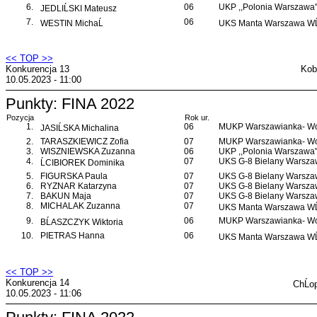
6.
06
UKP ,,Polonia Warszawa'
JEDLIĹSKI Mateusz
7.
06
WESTIN MichaĹ
UKS Manta Warszawa WĹ
<< TOP >>
Konkurencja 13
Kob
10.05.2023 - 11:00
Punkty: FINA 2022
Pozycja
Rok ur.
1.
06
MUKP Warszawianka- Wo
JASIĹSKA Michalina
2.
TARASZKIEWICZ Zofia
07
MUKP Warszawianka- Wo
3.
WISZNIEWSKA Zuzanna
06
UKP ,,Polonia Warszawa'
4.
07
UKS G-8 Bielany Warsz
ĹCIBIOREK Dominika
5.
FIGURSKA Paula
07
UKS G-8 Bielany Warsz
6.
RYZNAR Katarzyna
07
UKS G-8 Bielany Warsz
7.
BAKUN Maja
07
UKS G-8 Bielany Warsz
8.
MICHALAK Zuzanna
07
UKS Manta Warszawa WĹ
9.
06
MUKP Warszawianka- Wo
BĹASZCZYK Wiktoria
10.
PIETRAS Hanna
06
UKS Manta Warszawa WĹ
<< TOP >>
Konkurencja 14
ChĹo
10.05.2023 - 11:06