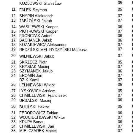
05
KOZĹOWSKI StanisĹaw
11.
05
FAĹEK Szymon
12.
SHYPIN Aliaksandr
07
13.
07
JABĹOĹSKI Jakub
14.
WASILEWSKI Kacper
06
15.
PIOTROWSKI Kacper
07
16.
FRONCZAK Antoni
06
17.
BACHANEK Jakub
06
18.
KOZAKIEWICZ Aleksander
07
19.
07
REDZIĹSKI VEL RYDZYĹSKI Mateusz
20.
07
WIĹNIEWSKI Jakub
21.
SKRZECZ Piotr
05
22.
KRYSIAK Maciej
07
23.
SZYMANEK Jakub
06
24.
EROMIN Jan
07
DZIK Kamil
07
26.
06
LEĹNIEWSKI Wiktor
27.
LYSKOVICH Artsiom
05
28.
CHMIELEWSKI Franciszek
07
29.
06
URBAĹSKI Maciej
30.
05
BULIĹSKI Hektor
31.
FEDOROWICZ Fabian
06
32.
WOJCIECHOWSKI Wiktor
07
33.
KRUPA Borys
06
34.
CHMIELEWSKI Jan
07
35.
MIELCZAREK Maciej
07