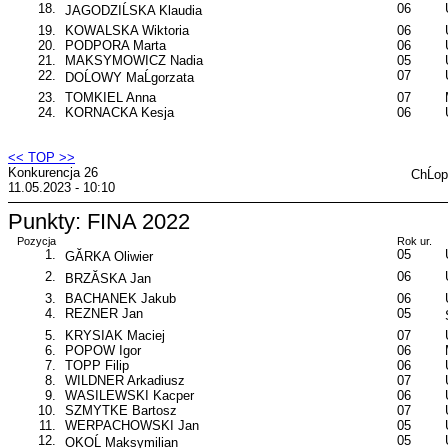
18.
06
JAGODZIĹSKA Klaudia
19.
KOWALSKA Wiktoria
06
20.
PODPORA Marta
06
21.
MAKSYMOWICZ Nadia
05
22.
07
DOĹOWY MaĹgorzata
23.
TOMKIEL Anna
07
24.
KORNACKA Kesja
06
<< TOP >>
Konkurencja 26
ChĹo
11.05.2023 - 10:10
Punkty: FINA 2022
Pozycja
Rok ur.
1.
05
GĂRKA Oliwier
2.
06
BRZĂSKA Jan
3.
BACHANEK Jakub
06
4.
REZNER Jan
05
5.
KRYSIAK Maciej
07
6.
POPOW Igor
06
7.
TOPP Filip
06
8.
WILDNER Arkadiusz
07
9.
WASILEWSKI Kacper
06
10.
SZMYTKE Bartosz
07
11.
WERPACHOWSKI Jan
05
12.
05
OKOĹ Maksymilian