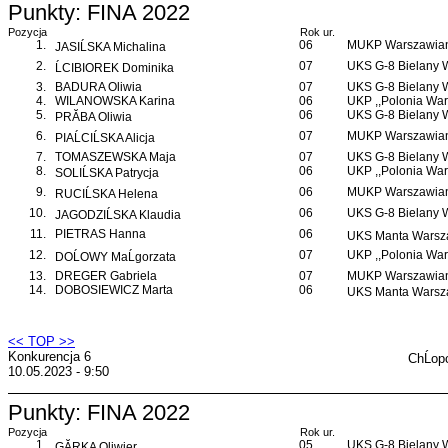
Punkty: FINA 2022
Pozycja
Rok ur.
1.
06
MUKP Warszawian
JASIĹSKA Michalina
2.
07
UKS G-8 Bielany
ĹCIBIOREK Dominika
3.
BADURA Oliwia
07
UKS G-8 Bielany
4.
WILANOWSKA Karina
06
UKP ,,Polonia War
5.
06
UKS G-8 Bielany
PRĂBA Oliwia
6.
07
MUKP Warszawian
PIAĹCIĹSKA Alicja
7.
TOMASZEWSKA Maja
07
UKS G-8 Bielany
8.
06
UKP ,,Polonia War
SOLIĹSKA Patrycja
9.
06
MUKP Warszawian
RUCIĹSKA Helena
10.
06
UKS G-8 Bielany
JAGODZIĹSKA Klaudia
11.
PIETRAS Hanna
06
UKS Manta Warsz
12.
07
UKP ,,Polonia War
DOĹOWY MaĹgorzata
13.
DREGER Gabriela
07
MUKP Warszawian
14.
DOBOSIEWICZ Marta
06
UKS Manta Warsz
<< TOP >>
Konkurencja 6
ChĹop
10.05.2023 - 9:50
Punkty: FINA 2022
Pozycja
Rok ur.
1.
05
UKS G-8 Bielany
GĂRKA Oliwier