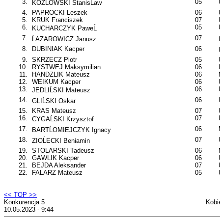
3.
05
KOZĹOWSKI StanisĹaw
4.
PAPROCKI Leszek
06
5.
KRUK Franciszek
07
6.
05
KUCHARCZYK PaweĹ
7.
07
ĹAZAROWICZ Janusz
8.
DUBINIAK Kacper
06
9.
SKRZECZ Piotr
05
10.
RYSTWEJ Maksymilian
06
11.
HANDZLIK Mateusz
06
12.
WEIKUM Kacper
06
13.
06
JEDLIĹSKI Mateusz
14.
06
GLIĹSKI Oskar
15.
KRAS Mateusz
07
16.
07
CYGAĹSKI Krzysztof
17.
06
BARTĹOMIEJCZYK Ignacy
18.
07
ZIOĹECKI Beniamin
19.
STOLARSKI Tadeusz
06
20.
GAWLIK Kacper
06
21.
BEJDA Aleksander
07
22.
FALARZ Mateusz
05
<< TOP >>
Konkurencja 5
Kobi
10.05.2023 - 9:44