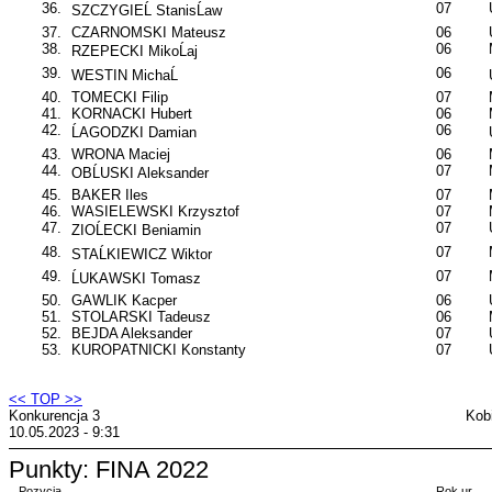
36.
07
SZCZYGIEĹ StanisĹaw
37.
CZARNOMSKI Mateusz
06
38.
06
RZEPECKI MikoĹaj
39.
06
WESTIN MichaĹ
40.
TOMECKI Filip
07
41.
KORNACKI Hubert
06
42.
06
ĹAGODZKI Damian
43.
WRONA Maciej
06
44.
07
OBĹUSKI Aleksander
45.
BAKER Iles
07
46.
WASIELEWSKI Krzysztof
07
47.
07
ZIOĹECKI Beniamin
48.
07
STAĹKIEWICZ Wiktor
49.
07
ĹUKAWSKI Tomasz
50.
GAWLIK Kacper
06
51.
STOLARSKI Tadeusz
06
52.
BEJDA Aleksander
07
53.
KUROPATNICKI Konstanty
07
<< TOP >>
Konkurencja 3
Kob
10.05.2023 - 9:31
Punkty: FINA 2022
Pozycja
Rok ur.