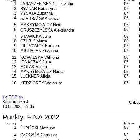
1.
JANASZEK-SEYDLITZ Zofia
06
2.
RYZNAR Katarzyna
07
3.
VYSATA Zuzanna
07
4.
06
SZABRAĹSKA Oliwia
5.
MAKSYMOWICZ Nina
05
6.
06
GRUSZCZYĹSKA Aleksandra
7.
STAWICKA Julia
05
8.
CZUBIK Marta
06
9.
FILIPOWICZ Barbara
07
10.
MICHALAK Zuzanna
07
11.
KOWALSKA Wiktoria
06
12.
IGNACZAK Julia
07
13.
MOLAK Aniela
07
14.
MAKSYMOWICZ Nadia
05
15.
LUCKNER Alicja
07
16.
KEDZIOREK Weronika
07
<< TOP >>
Konkurencja 4
ChĹo
10.05.2023 - 9:35
Punkty: FINA 2022
Pozycja
Rok ur.
1.
05
ĹUPIĹSKI Mateusz
2.
07
CZOGAĹA Grzegorz