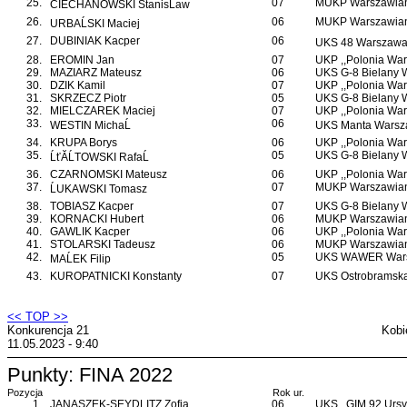
25.
07
MUKP Warszawian
CIECHANOWSKI StanisĹaw
26.
06
MUKP Warszawian
URBAĹSKI Maciej
27.
DUBINIAK Kacper
06
UKS 48 Warszawa 
28.
EROMIN Jan
07
UKP ,,Polonia War
29.
MAZIARZ Mateusz
06
UKS G-8 Bielany
30.
DZIK Kamil
07
UKP ,,Polonia War
31.
SKRZECZ Piotr
05
UKS G-8 Bielany
32.
MIELCZAREK Maciej
07
UKP ,,Polonia War
33.
06
WESTIN MichaĹ
UKS Manta Warsz
34.
KRUPA Borys
06
UKP ,,Polonia War
35.
05
UKS G-8 Bielany
ĹťĂĹTOWSKI RafaĹ
36.
CZARNOMSKI Mateusz
06
UKP ,,Polonia War
37.
07
MUKP Warszawian
ĹUKAWSKI Tomasz
38.
TOBIASZ Kacper
07
UKS G-8 Bielany
39.
KORNACKI Hubert
06
MUKP Warszawian
40.
GAWLIK Kacper
06
UKP ,,Polonia War
41.
STOLARSKI Tadeusz
06
MUKP Warszawian
42.
05
UKS WAWER War
MAĹEK Filip
43.
KUROPATNICKI Konstanty
07
UKS Ostrobramsk
<< TOP >>
Konkurencja 21
Kobi
11.05.2023 - 9:40
Punkty: FINA 2022
Pozycja
Rok ur.
1.
JANASZEK-SEYDLITZ Zofia
06
UKS ,,GIM 92 Ursy