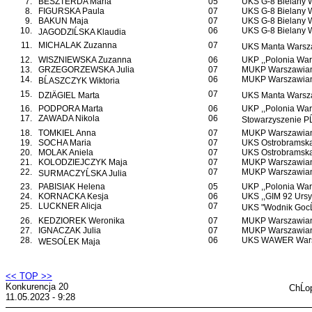
7.
BESZTERDA Maria
05
UKS G-8 Bielany
8.
FIGURSKA Paula
07
UKS G-8 Bielany
9.
BAKUN Maja
07
UKS G-8 Bielany
10.
06
UKS G-8 Bielany
JAGODZIĹSKA Klaudia
11.
MICHALAK Zuzanna
07
UKS Manta Warsz
12.
WISZNIEWSKA Zuzanna
06
UKP ,,Polonia War
13.
GRZEGORZEWSKA Julia
07
MUKP Warszawian
14.
06
MUKP Warszawian
BĹASZCZYK Wiktoria
15.
07
DZIÄGIEL Marta
UKS Manta Warsz
16.
PODPORA Marta
06
UKP ,,Polonia War
17.
ZAWADA Nikola
06
Stowarzyszenie P
18.
TOMKIEL Anna
07
MUKP Warszawian
19.
SOCHA Maria
07
UKS Ostrobramsk
20.
MOLAK Aniela
07
UKS Ostrobramsk
21.
KOLODZIEJCZYK Maja
07
MUKP Warszawian
22.
07
MUKP Warszawian
SURMACZYĹSKA Julia
23.
PABISIAK Helena
05
UKP ,,Polonia War
24.
KORNACKA Kesja
06
UKS ,,GIM 92 Ursy
25.
LUCKNER Alicja
07
UKS "Wodnik GocĹ
26.
KEDZIOREK Weronika
07
MUKP Warszawian
27.
IGNACZAK Julia
07
MUKP Warszawian
28.
06
UKS WAWER War
WESOĹEK Maja
<< TOP >>
Konkurencja 20
ChĹo
11.05.2023 - 9:28