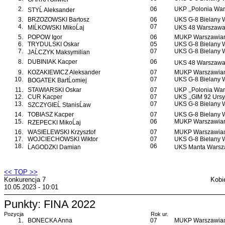
2.
06
UKP ,,Polonia War
STYĹ Aleksander
3.
BRZOZOWSKI Bartosz
06
UKS G-8 Bielany
4.
07
MIĹKOWSKI MikoĹaj
UKS 48 Warszawa 
5.
POPOW Igor
06
MUKP Warszawian
6.
TRYDULSKI Oskar
05
UKS G-8 Bielany
7.
07
UKS G-8 Bielany
JAĹCZYK Maksymilian
8.
DUBINIAK Kacper
06
UKS 48 Warszawa 
9.
KOZAKIEWICZ Aleksander
07
MUKP Warszawian
10.
07
UKS G-8 Bielany
BOGATEK BartĹomiej
11.
STAWIARSKI Oskar
07
UKP ,,Polonia War
12.
CUR Kacper
07
UKS ,,GIM 92 Ursy
13.
07
UKS G-8 Bielany
SZCZYGIEĹ StanisĹaw
14.
TOBIASZ Kacper
07
UKS G-8 Bielany
15.
06
MUKP Warszawian
RZEPECKI MikoĹaj
16.
WASIELEWSKI Krzysztof
07
MUKP Warszawian
17.
WOJCIECHOWSKI Wiktor
07
UKS G-8 Bielany
18.
06
ĹAGODZKI Damian
UKS Manta Warsz
<< TOP >>
Konkurencja 7
Kobi
10.05.2023 - 10:01
Punkty: FINA 2022
Pozycja
Rok ur.
1.
BONECKA Anna
07
MUKP Warszawian