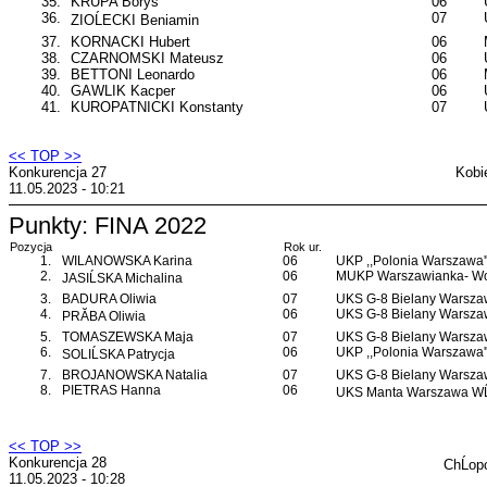
35.
KRUPA Borys
06
36.
07
ZIOĹECKI Beniamin
37.
KORNACKI Hubert
06
38.
CZARNOMSKI Mateusz
06
39.
BETTONI Leonardo
06
40.
GAWLIK Kacper
06
41.
KUROPATNICKI Konstanty
07
<< TOP >>
Konkurencja 27
Kobi
11.05.2023 - 10:21
Punkty: FINA 2022
Pozycja
Rok ur.
1.
WILANOWSKA Karina
06
UKP ,,Polonia Warszawa'
2.
06
MUKP Warszawianka- Wo
JASIĹSKA Michalina
3.
BADURA Oliwia
07
UKS G-8 Bielany Warsz
4.
06
UKS G-8 Bielany Warsz
PRĂBA Oliwia
5.
TOMASZEWSKA Maja
07
UKS G-8 Bielany Warsz
6.
06
UKP ,,Polonia Warszawa'
SOLIĹSKA Patrycja
7.
BROJANOWSKA Natalia
07
UKS G-8 Bielany Warsz
8.
PIETRAS Hanna
06
UKS Manta Warszawa WĹ
<< TOP >>
Konkurencja 28
ChĹop
11.05.2023 - 10:28