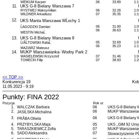
WEIKUM Kacper
06
33.89
1:1
11.
UKS G-8 Bielany Warszawa 7
RYSTWEJ Maksymilian
06
32.28
1:0
WILDNER Arkadiusz
07
35.35
1:1
12.
UKS Manta Warszawa WĹochy 1
06
31.90
1:0
ĹAGODZKI Damian
06
36.63
1:1
WESTIN MichaĹ
13.
UKS G-8 Bielany Warszawa 9
05
32.69
1:0
ĹťĂĹTOWSKI RafaĹ
06
35.23
1:1
MAZIARZ Mateusz
14.
MUKP Warszawianka- Wodny Park 2
WASIELEWSKI Krzysztof
07
31.46
1:0
TOMECKI Filip
07
38.93
1:2
<< TOP >>
Konkurencja 19
Kob
11.05.2023 - 9:19
Punkty: FINA 2022
Pozycja
Rok ur.
1.
WALCZAK Barbara
06
UKS G-8 Bielany
2.
06
MUKP Warszawian
JASIĹSKA Michalina
3.
06
UKS G-8 Bielany
PRĂBA Oliwia
4.
PRZYBYLSKA Maja
05
UKS ,,GIM 92 Ursy
5.
TARASZKIEWICZ Zofia
07
MUKP Warszawian
6.
SADO Aleksandra
07
Stowarzyszenie P