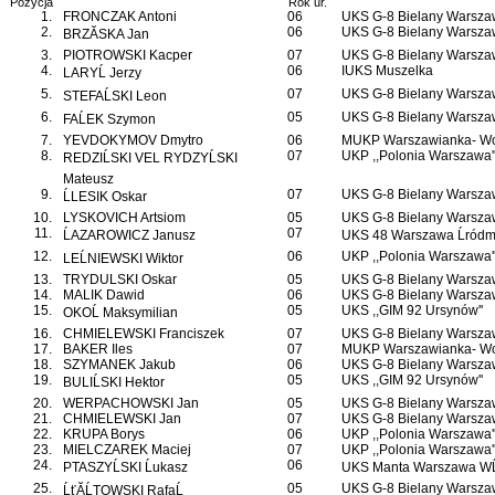
Pozycja
Rok ur.
1.
FRONCZAK Antoni
06
UKS G-8 Bielany Warsz
2.
06
UKS G-8 Bielany Warsz
BRZĂSKA Jan
3.
PIOTROWSKI Kacper
07
UKS G-8 Bielany Warsz
4.
06
IUKS Muszelka
LARYĹ Jerzy
5.
07
UKS G-8 Bielany Warsz
STEFAĹSKI Leon
6.
05
UKS G-8 Bielany Warsz
FAĹEK Szymon
7.
YEVDOKYMOV Dmytro
06
MUKP Warszawianka- Wo
8.
07
UKP ,,Polonia Warszawa'
REDZIĹSKI VEL RYDZYĹSKI
Mateusz
9.
07
UKS G-8 Bielany Warsz
ĹLESIK Oskar
10.
LYSKOVICH Artsiom
05
UKS G-8 Bielany Warsz
11.
07
ĹAZAROWICZ Janusz
UKS 48 Warszawa Ĺródmi
12.
06
UKP ,,Polonia Warszawa'
LEĹNIEWSKI Wiktor
13.
TRYDULSKI Oskar
05
UKS G-8 Bielany Warsz
14.
MALIK Dawid
06
UKS G-8 Bielany Warsz
15.
05
UKS ,,GIM 92 Ursynów''
OKOĹ Maksymilian
16.
CHMIELEWSKI Franciszek
07
UKS G-8 Bielany Warsz
17.
BAKER Iles
07
MUKP Warszawianka- Wo
18.
SZYMANEK Jakub
06
UKS G-8 Bielany Warsz
19.
05
UKS ,,GIM 92 Ursynów''
BULIĹSKI Hektor
20.
WERPACHOWSKI Jan
05
UKS G-8 Bielany Warsz
21.
CHMIELEWSKI Jan
07
UKS G-8 Bielany Warsz
22.
KRUPA Borys
06
UKP ,,Polonia Warszawa'
23.
MIELCZAREK Maciej
07
UKP ,,Polonia Warszawa'
24.
06
PTASZYĹSKI Ĺukasz
UKS Manta Warszawa WĹ
25.
05
UKS G-8 Bielany Warsz
ĹťĂĹTOWSKI RafaĹ