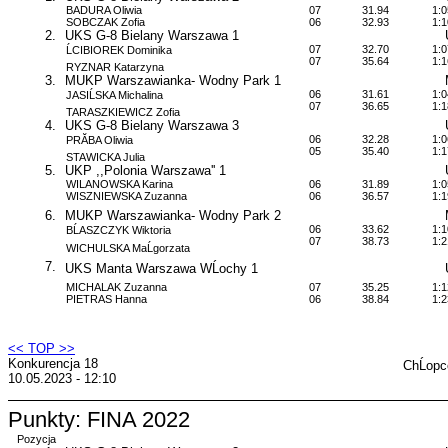
BADURA Oliwia
07
31.94
1:0
SOBCZAK Zofia
06
32.93
1:1
2.
UKS G-8 Bielany Warszawa 1
07
32.70
1:0
ĹCIBIOREK Dominika
07
35.64
1:1
RYZNAR Katarzyna
3.
MUKP Warszawianka- Wodny Park 1
06
31.61
1:0
JASIĹSKA Michalina
07
36.65
1:1
TARASZKIEWICZ Zofia
4.
UKS G-8 Bielany Warszawa 3
06
32.28
1:0
PRĂBA Oliwia
05
35.40
1:1
STAWICKA Julia
5.
UKP ,,Polonia Warszawa'' 1
WILANOWSKA Karina
06
31.89
1:0
WISZNIEWSKA Zuzanna
06
36.57
1:1
6.
MUKP Warszawianka- Wodny Park 2
06
33.62
1:1
BĹASZCZYK Wiktoria
07
38.73
1:2
WICHULSKA MaĹgorzata
7.
UKS Manta Warszawa WĹochy 1
MICHALAK Zuzanna
07
35.25
1:1
PIETRAS Hanna
06
38.84
1:2
<< TOP >>
Konkurencja 18
ChĹop
10.05.2023 - 12:10
Punkty: FINA 2022
Pozycja