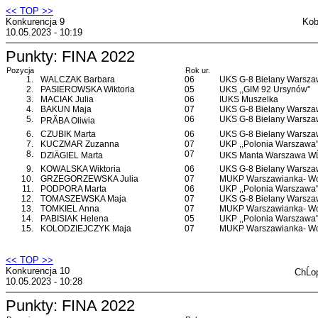
<< TOP >>
Konkurencja 9
Kob
10.05.2023 - 10:19
Punkty: FINA 2022
Pozycja
Rok ur.
1.
WALCZAK Barbara
06
UKS G-8 Bielany Warsz
2.
PASIEROWSKA Wiktoria
05
UKS ,,GIM 92 Ursynów''
3.
MACIAK Julia
06
IUKS Muszelka
4.
BAKUN Maja
07
UKS G-8 Bielany Warsz
5.
06
UKS G-8 Bielany Warsz
PRĂBA Oliwia
6.
CZUBIK Marta
06
UKS G-8 Bielany Warsz
7.
KUCZMAR Zuzanna
07
UKP ,,Polonia Warszawa'
8.
07
DZIÄGIEL Marta
UKS Manta Warszawa WĹ
9.
KOWALSKA Wiktoria
06
UKS G-8 Bielany Warsz
10.
GRZEGORZEWSKA Julia
07
MUKP Warszawianka- Wo
11.
PODPORA Marta
06
UKP ,,Polonia Warszawa'
12.
TOMASZEWSKA Maja
07
UKS G-8 Bielany Warsz
13.
TOMKIEL Anna
07
MUKP Warszawianka- Wo
14.
PABISIAK Helena
05
UKP ,,Polonia Warszawa'
15.
KOLODZIEJCZYK Maja
07
MUKP Warszawianka- Wo
<< TOP >>
Konkurencja 10
ChĹo
10.05.2023 - 10:28
Punkty: FINA 2022