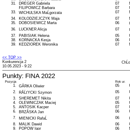
31.
DREGER Gabriela
07
FILIPOWICZ Barbara
07
33.
07
WICHULSKA MaĹgorzata
34.
KOLODZIEJCZYK Maja
07
35.
DOBOSIEWICZ Marta
06
36.
LUCKNER Alicja
07
37.
PABISIAK Helena
05
38.
KORNACKA Kesja
06
39.
KEDZIOREK Weronika
07
<< TOP >>
Konkurencja 2
ChĹ
10.05.2023 - 9:22
Punkty: FINA 2022
Pozycja
Rok ur.
1.
05
GĂRKA Oliwier
2.
05
RĂĹťYCKI Szymon
3.
SHEREMET Nikita
07
4.
OLEWNICZAK Maciej
05
5.
ANTOSIK Kacper
07
6.
06
BRZĂSKA Jan
7.
06
MIENICKI RafaĹ
8.
MALIK Dawid
06
9.
POPOW Igor
06