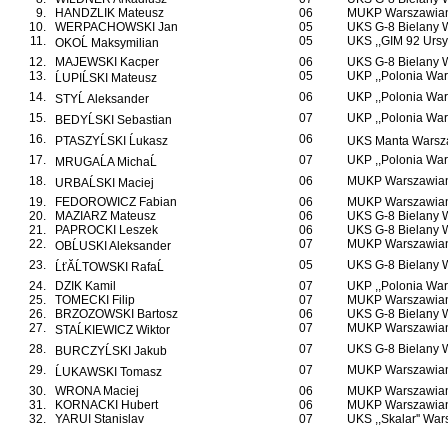
9.
HANDZLIK Mateusz
06
MUKP Warszawian
10.
WERPACHOWSKI Jan
05
UKS G-8 Bielany
11.
05
UKS ,,GIM 92 Ursy
OKOĹ Maksymilian
12.
MAJEWSKI Kacper
06
UKS G-8 Bielany
13.
05
UKP ,,Polonia War
ĹUPIĹSKI Mateusz
14.
06
UKP ,,Polonia War
STYĹ Aleksander
15.
07
UKP ,,Polonia War
BEDYĹSKI Sebastian
16.
06
PTASZYĹSKI Ĺukasz
UKS Manta Warsz
17.
07
UKP ,,Polonia War
MRUGAĹA MichaĹ
18.
06
MUKP Warszawian
URBAĹSKI Maciej
19.
FEDOROWICZ Fabian
06
MUKP Warszawian
20.
MAZIARZ Mateusz
06
UKS G-8 Bielany
21.
PAPROCKI Leszek
06
UKS G-8 Bielany
22.
07
MUKP Warszawian
OBĹUSKI Aleksander
23.
05
UKS G-8 Bielany
ĹťĂĹTOWSKI RafaĹ
24.
DZIK Kamil
07
UKP ,,Polonia War
25.
TOMECKI Filip
07
MUKP Warszawian
26.
BRZOZOWSKI Bartosz
06
UKS G-8 Bielany
27.
07
MUKP Warszawian
STAĹKIEWICZ Wiktor
28.
07
UKS G-8 Bielany
BURCZYĹSKI Jakub
29.
07
MUKP Warszawian
ĹUKAWSKI Tomasz
30.
WRONA Maciej
06
MUKP Warszawian
31.
KORNACKI Hubert
06
MUKP Warszawian
32.
YARUI Stanislav
07
UKS ,,Skalar'' Wa