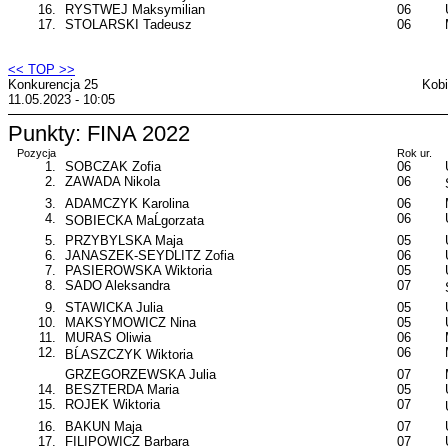
16.
RYSTWEJ Maksymilian
06
17.
STOLARSKI Tadeusz
06
<< TOP >>
Konkurencja 25
Kobi
11.05.2023 - 10:05
Punkty: FINA 2022
Pozycja
Rok ur.
1.
SOBCZAK Zofia
06
2.
ZAWADA Nikola
06
3.
ADAMCZYK Karolina
06
4.
06
SOBIECKA MaĹgorzata
5.
PRZYBYLSKA Maja
05
6.
JANASZEK-SEYDLITZ Zofia
06
7.
PASIEROWSKA Wiktoria
05
8.
SADO Aleksandra
07
9.
STAWICKA Julia
05
10.
MAKSYMOWICZ Nina
05
11.
MURAS Oliwia
06
12.
06
BĹASZCZYK Wiktoria
GRZEGORZEWSKA Julia
07
14.
BESZTERDA Maria
05
15.
ROJEK Wiktoria
07
16.
BAKUN Maja
07
17.
FILIPOWICZ Barbara
07