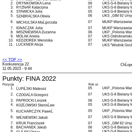
2.
DRYNKOWSKA Lena
06
UKS G-8 Bielany
3.
RYZNAR Katarzyna
07
UKS G-8 Bielany
4.
STAWICKA Julia
05
UKS G-8 Bielany
5.
06
UKS ,,GIM 92 Ursy
SZABRAĹSKA Oliwia
6.
07
MUKP Warszawian
WICHULSKA MaĹgorzata
7.
IGNACZAK Julia
07
MUKP Warszawian
8.
WISZNIEWSKA Zuzanna
06
UKP ,,Polonia War
9.
MOLAK Aniela
07
UKS Ostrobramsk
10.
KEDZIOREK Weronika
07
MUKP Warszawian
11.
LUCKNER Alicja
07
UKS "Wodnik GocĹ
<< TOP >>
Konkurencja 22
ChĹop
11.05.2023 - 9:44
Punkty: FINA 2022
Pozycja
Rok ur.
1.
05
UKP ,,Polonia War
ĹUPIĹSKI Mateusz
2.
07
UKS G-8 Bielany
CZOGAĹA Grzegorz
3.
PAPROCKI Leszek
06
UKS G-8 Bielany
4.
05
UKS G-8 Bielany
KOZĹOWSKI StanisĹaw
5.
05
UKP ,,Polonia War
KUCHARCZYK PaweĹ
6.
07
UKS G-8 Bielany
WIĹNIEWSKI Jakub
7.
KRUK Franciszek
07
UKS ,,GIM 92 Ursy
8.
BACHANEK Jakub
06
UKS G-8 Bielany
9.
06
UKS G-8 Bielany