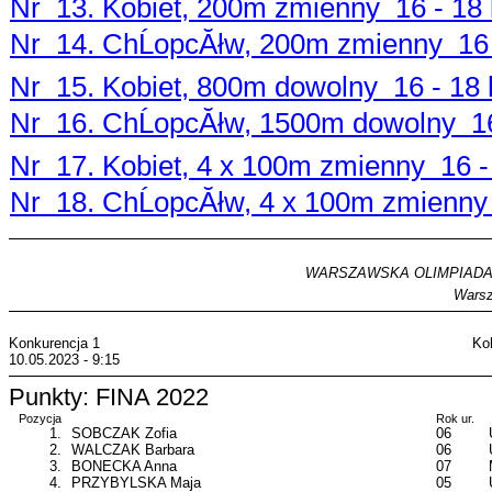
Nr 13. Kobiet, 200m zmienny 16 - 18 
Nr 14. ChĹopcĂłw, 200m zmienny 16 -
Nr 15. Kobiet, 800m dowolny 16 - 18 l
Nr 16. ChĹopcĂłw, 1500m dowolny 16 
Nr 17. Kobiet, 4 x 100m zmienny 16 - 
Nr 18. ChĹopcĂłw, 4 x 100m zmienny 
WARSZAWSKA OLIMPIADA MĹ
Warsz
Konkurencja 1
Ko
10.05.2023 - 9:15
Punkty: FINA 2022
Pozycja
Rok ur.
1.
SOBCZAK Zofia
06
2.
WALCZAK Barbara
06
3.
BONECKA Anna
07
4.
PRZYBYLSKA Maja
05