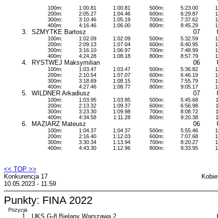
100m:
1:00.81
1:00.81
500m:
5:23.00
1
200m:
2:05.27
1:04.46
600m:
6:29.87
1
300m:
3:10.46
1:05.19
700m:
7:37.62
1
400m:
4:16.46
1:06.00
800m:
8:45.29
1
3.
SZMYTKE Bartosz
07
100m:
1:02.09
1:02.09
500m:
5:32.59
1
200m:
2:09.13
1:07.04
600m:
6:40.95
1
300m:
3:16.10
1:06.97
700m:
7:48.99
1
400m:
4:24.28
1:08.18
800m:
8:57.79
1
4.
RYSTWEJ Maksymilian
06
100m:
1:03.47
1:03.47
500m:
5:36.82
1
200m:
2:10.54
1:07.07
600m:
6:46.19
1
300m:
3:18.69
1:08.15
700m:
7:55.79
1
400m:
4:27.46
1:08.77
800m:
9:05.17
1
5.
WILDNER Arkadiusz
07
100m:
1:03.95
1:03.95
500m:
5:45.68
1
200m:
2:13.32
1:09.37
600m:
6:56.98
1
300m:
3:23.30
1:09.98
700m:
8:08.72
1
400m:
4:34.58
1:11.28
800m:
9:20.38
1
6.
MAZIARZ Mateusz
06
100m:
1:04.37
1:04.37
500m:
5:55.46
1
200m:
2:16.40
1:12.03
600m:
7:07.68
1
300m:
3:30.34
1:13.94
700m:
8:20.27
1
400m:
4:43.30
1:12.96
800m:
9:33.95
1
<< TOP >>
Konkurencja 17
Kobie
10.05.2023 - 11:59
Punkty: FINA 2022
Pozycja
1.
UKS G-8 Bielany Warszawa 2