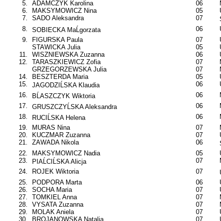
5.
ADAMCZYK Karolina
06
6.
MAKSYMOWICZ Nina
05
7.
SADO Aleksandra
07
8.
06
SOBIECKA MaĹgorzata
9.
FIGURSKA Paula
07
STAWICKA Julia
05
11.
WISZNIEWSKA Zuzanna
06
12.
TARASZKIEWICZ Zofia
07
GRZEGORZEWSKA Julia
07
14.
BESZTERDA Maria
05
15.
06
JAGODZIĹSKA Klaudia
16.
06
BĹASZCZYK Wiktoria
17.
06
GRUSZCZYĹSKA Aleksandra
18.
06
RUCIĹSKA Helena
19.
MURAS Nina
07
20.
KUCZMAR Zuzanna
07
21.
ZAWADA Nikola
06
22.
MAKSYMOWICZ Nadia
05
23.
07
PIAĹCIĹSKA Alicja
24.
ROJEK Wiktoria
07
25.
PODPORA Marta
06
26.
SOCHA Maria
07
27.
TOMKIEL Anna
07
28.
VYSATA Zuzanna
07
29.
MOLAK Aniela
07
30.
BROJANOWSKA Natalia
07