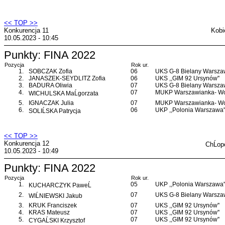
<< TOP >>
Konkurencja 11
Kobi
10.05.2023 - 10:45
Punkty: FINA 2022
Pozycja
Rok ur.
1.
SOBCZAK Zofia
06
UKS G-8 Bielany Warsz
2.
JANASZEK-SEYDLITZ Zofia
06
UKS ,,GIM 92 Ursynów''
3.
BADURA Oliwia
07
UKS G-8 Bielany Warsz
4.
07
MUKP Warszawianka- Wo
WICHULSKA MaĹgorzata
5.
IGNACZAK Julia
07
MUKP Warszawianka- Wo
6.
06
UKP ,,Polonia Warszawa'
SOLIĹSKA Patrycja
<< TOP >>
Konkurencja 12
ChĹop
10.05.2023 - 10:49
Punkty: FINA 2022
Pozycja
Rok ur.
1.
05
UKP ,,Polonia Warszawa'
KUCHARCZYK PaweĹ
2.
07
UKS G-8 Bielany Warsz
WIĹNIEWSKI Jakub
3.
KRUK Franciszek
07
UKS ,,GIM 92 Ursynów''
4.
KRAS Mateusz
07
UKS ,,GIM 92 Ursynów''
5.
07
UKS ,,GIM 92 Ursynów''
CYGAĹSKI Krzysztof