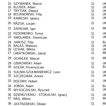
15
SZYMANEK, Marcin
11
UK
16
KLUSEK, Adam
11
UK
17
TRYTIAK, Dawyd
11
UK
18
BOJANOWSKI, Filip
11
UK
19
11
UK
KAMIĹSKI, Ignacy
20
11
UK
RĂZGA, Lucjan
21
11
M
ZAPAĹNIK, Igor
22
FEDORENKO, Tymur
11
U
23
11
UK
SMOLAREK, StanisĹaw
24
JAROSZ, Filip
11
B
25
BALAS, Mateusz
11
U
26
LESIAK, Wiktor
11
UK
27
11
MK
ĹWIÄTKOWSKI, Jakub
28
11
MK
OCHAĹEK, Marcel
29
ĹťBIKOWSKI, Adam
11
U
30
11
B
GOĹDA, PrzemysĹaw
31
SULIMA-SZULMANIEWICZ, Leon
11
UK
32
11
U
SZCZEĹNIAK, Antoni
33
11
UK
DOĹOWY, Hubert
34
JOBDA, Adam
11
B
35
11
U
WYSOCZAĹSKI, Ryszard
36
DZIERĹťYKRAJ - STOKALSKI, Ignacy
11
Uk
37
11
Mo
RĂG, Wiktor
38
11
Mo
JASTRZÄBSKI, Oliwier