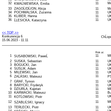
32
11
Mo
KWAĹNIEWSKA, Emilia
33
ZAGOĹťDĹťON, Alicja
11
Mo
34
POCHWALSKA, Zuzanna
11
UK
35
KLIBER, Hanna
11
UK
36
11
U
ĹLESICKA, Katarzyna
<< TOP >>
Konkurencja 6
ChĹop
15.06.2023 - 11:11
Rok ur.
1
11
M
SUSABOWSKI, PaweĹ
2
SUSKA, Sebastian
11
UK
3
BOGUCKI, Jan
11
UK
4
SUSLIK, Adam
11
UK
5
MILEWSKI, Jan
11
UK
6
11
ZAĹÄSKI, Mateusz
P
7
GRAF, Tymon
11
UK
8
BARYCKI, Fryderyk
11
UK
9
DZIURLA, Kajetan
11
MK
10
KARWACKI, Mateusz
11
B
11
11
UK
KOTĹOWSKI, Piotr
12
11
M
SZABLIĹSKI, Ignacy
13
TERLECKI, Piotr
11
UK
14
11
UK