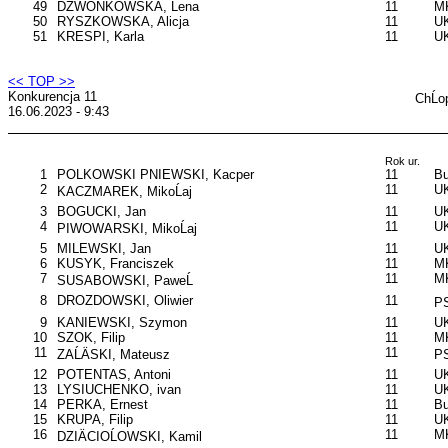
49
DZWONKOWSKA, Lena
11
M
50
RYSZKOWSKA, Alicja
11
UK
51
KRESPI, Karla
11
U
<< TOP >>
Konkurencja 11
ChĹo
16.06.2023 - 9:43
Rok ur.
1
POLKOWSKI PNIEWSKI, Kacper
11
B
2
11
UK
KACZMAREK, MikoĹaj
3
BOGUCKI, Jan
11
UK
4
11
U
PIWOWARSKI, MikoĹaj
5
MILEWSKI, Jan
11
UK
6
KUSYK, Franciszek
11
MK
7
11
M
SUSABOWSKI, PaweĹ
8
DROZDOWSKI, Oliwier
11
P
9
KANIEWSKI, Szymon
11
UK
10
SZOK, Filip
11
M
11
11
ZAĹÄSKI, Mateusz
P
12
POTENTAS, Antoni
11
UK
13
LYSIUCHENKO, ivan
11
UK
14
PERKA, Ernest
11
B
15
KRUPA, Filip
11
UK
16
11
MK
DZIÄCIOĹOWSKI, Kamil