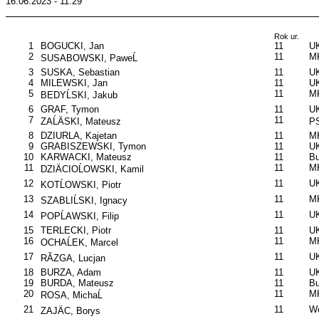
16.06.2023 - 11:29
Rok ur.
1
BOGUCKI, Jan
11
UK
2
11
M
SUSABOWSKI, PaweĹ
3
SUSKA, Sebastian
11
UK
4
MILEWSKI, Jan
11
UK
5
11
MK
BEDYĹSKI, Jakub
6
GRAF, Tymon
11
UK
7
11
ZAĹÄSKI, Mateusz
P
8
DZIURLA, Kajetan
11
MK
9
GRABISZEWSKI, Tymon
11
UK
10
KARWACKI, Mateusz
11
B
11
11
MK
DZIÄCIOĹOWSKI, Kamil
12
11
UK
KOTĹOWSKI, Piotr
13
11
M
SZABLIĹSKI, Ignacy
14
11
UK
POPĹAWSKI, Filip
15
TERLECKI, Piotr
11
UK
16
11
MK
OCHAĹEK, Marcel
17
11
UK
RĂZGA, Lucjan
18
BURZA, Adam
11
UK
19
BURDA, Mateusz
11
B
20
11
MK
ROSA, MichaĹ
21
11
W
ZAJÄC, Borys