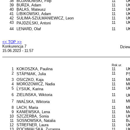
38
BOJANOWSKI, Filip
11
UK
39
BURZA, Adam
11
UK
40
BALAS, Mateusz
11
U
41
ĹťBIKOWSKI, Adam
11
U
42
SULIMA-SZULMANIEWICZ, Leon
11
UK
43
11
UK
PAJDZIĹSKI, Antoni
44
LENARD, Olaf
11
U
<< TOP >>
Konkurencja 7
Dziew
15.06.2023 - 11:57
Rok ur.
1
KOKOSZKA, Paulina
11
UK
2
11
STÄPNIAK, Julia
P
3
OSICZKO, Kaja
11
M
4
MOROZOWICZ, Nadia
11
M
5
11
UK
ĹYSIUK, Karina
6
ZIELINSKA, Wiktoria
11
UK
7
11
MK
IWAĹSKA, Wiktoria
8
LACH, Maria
11
M
9
KANIEWSKA, Lena
11
Mo
10
SZCZERBA, Sonia
11
UK
11
SOSNOWSKA, Natalia
11
B
12
STREFNER, Laura
11
UK
13
POCHWALSKA, Zuzanna
11
UK