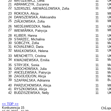
20
MATUZEWICZ, Lena
11
UK
21
ABRAMCZYK, Zuzanna
11
UK
22
11
UK
SZERSZEĹ -NIEWÄGĹOWSKA, Zofia
23
ROKICKA, Alicja
11
MK
24
DANISZEWSKA, Aleksandra
11
UK
25
11
M
ZIĂĹKOWSKA, Zofia
26
NIEDĹšWIEDZKA, Nadia
11
U
27
11
MK
WIEWIĂRKA, Patrycja
28
KLIBER, Hanna
11
UK
29
STARZEC, Michalina
11
U
30
SOBCZYK, Zofia
11
Mo
31
KOVALENKO, Daria
11
UK
32
11
UK
MIAĹKOWSKA, Helena
33
MENCHETTI, Cristina
11
UK
34
11
Mo
KWAĹNIEWSKA, Emilia
35
STRYJEK, Sonia
11
Mo
36
GROCHOWSKA, Julia
11
Mo
37
ANCELEWSKA, Patrycja
11
Mo
38
ZAGOĹťDĹťON, Alicja
11
Mo
39
11
B
SZAFRAĹSKA, Adrianna
40
PARZUCHOWSKA, Alicja
11
M
41
RYSZKOWSKA, Alicja
11
UK
42
BUDZISZEWSKA, Nelly
11
UK
<< TOP >>
Konkurencja 15
ChĹop