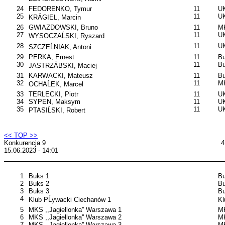
24
FEDORENKO, Tymur
11
U
25
11
UK
KRÄGIEL, Marcin
26
GWIAZDOWSKI, Bruno
11
M
27
11
U
WYSOCZAĹSKI, Ryszard
28
11
U
SZCZEĹNIAK, Antoni
29
PERKA, Ernest
11
B
30
11
B
JASTRZÄBSKI, Maciej
31
KARWACKI, Mateusz
11
B
32
11
MK
OCHAĹEK, Marcel
33
TERLECKI, Piotr
11
UK
34
SYPEN, Maksym
11
U
35
11
U
PTASIĹSKI, Robert
<< TOP >>
Konkurencja 9
4
15.06.2023 - 14:01
1
Buks 1
B
2
Buks 2
B
3
Buks 3
B
4
Klub PĹywacki Ciechanów 1
Kl
5
MKS ,,Jagiellonka'' Warszawa 1
MK
6
MKS ,,Jagiellonka'' Warszawa 2
MK
7
MKS ,,Jagiellonka'' Warszawa 3
MK