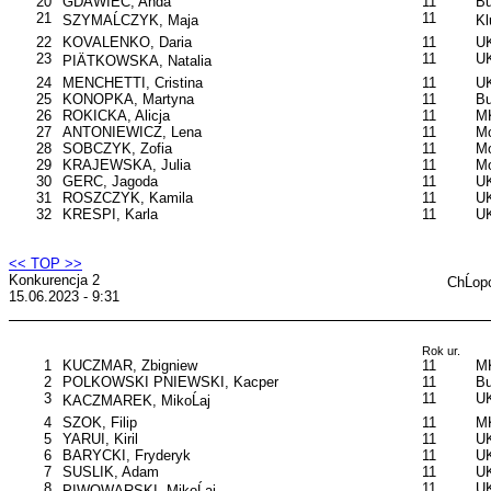
20
GDAWIEC, Anda
11
B
21
11
SZYMAĹCZYK, Maja
Kl
22
KOVALENKO, Daria
11
UK
23
11
UK
PIÄTKOWSKA, Natalia
24
MENCHETTI, Cristina
11
UK
25
KONOPKA, Martyna
11
B
26
ROKICKA, Alicja
11
MK
27
ANTONIEWICZ, Lena
11
Mo
28
SOBCZYK, Zofia
11
Mo
29
KRAJEWSKA, Julia
11
Mo
30
GERC, Jagoda
11
U
31
ROSZCZYK, Kamila
11
UK
32
KRESPI, Karla
11
U
<< TOP >>
Konkurencja 2
ChĹop
15.06.2023 - 9:31
Rok ur.
1
KUCZMAR, Zbigniew
11
M
2
POLKOWSKI PNIEWSKI, Kacper
11
B
3
11
UK
KACZMAREK, MikoĹaj
4
SZOK, Filip
11
M
5
YARUI, Kiril
11
UK
6
BARYCKI, Fryderyk
11
UK
7
SUSLIK, Adam
11
UK
8
11
U
PIWOWARSKI, MikoĹaj