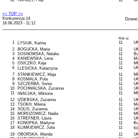
<< TOP >>
Konkurencja 14
Dziewc
16.06.2023 - 11:12
Rok ur.
1
11
UK
ĹYSIUK, Karina
2
BOGUCKA, Maria
11
UK
3
SOSNOWSKA, Natalia
11
B
4
KANIEWSKA, Lena
11
Mo
5
OSICZKO, Kaja
11
M
6
11
U
ĹLESICKA, Katarzyna
7
STANKIEWICZ, Maja
11
M
8
KOSMALA, Pola
11
UK
9
SZCZERBA, Sonia
11
UK
10
POCHWALSKA, Zuzanna
11
UK
11
11
MK
IWAĹSKA, Wiktoria
12
IZDEBSKA, Zuzanna
11
UK
13
TSOKH, Milena
11
Mo
14
SOLIS, Zuzanna
11
UK
15
MOROZOWICZ, Nadia
11
M
16
STREFNER, Laura
11
UK
17
KONOPKA, Martyna
11
B
18
KLIMKIEWICZ, Julia
11
Kl
19
OBORSKA, Wanda
11
U