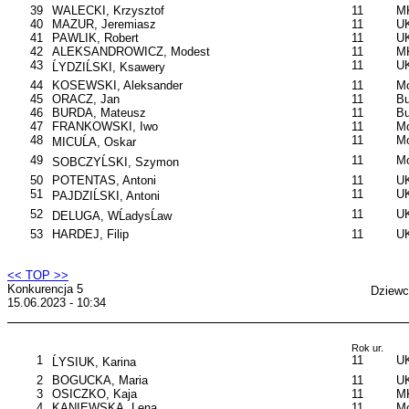
39
WALECKI, Krzysztof
11
MK
40
MAZUR, Jeremiasz
11
U
41
PAWLIK, Robert
11
U
42
ALEKSANDROWICZ, Modest
11
MK
43
11
U
ĹYDZIĹSKI, Ksawery
44
KOSEWSKI, Aleksander
11
Mo
45
ORACZ, Jan
11
B
46
BURDA, Mateusz
11
B
47
FRANKOWSKI, Iwo
11
Mo
48
11
Mo
MICUĹA, Oskar
49
11
Mo
SOBCZYĹSKI, Szymon
50
POTENTAS, Antoni
11
UK
51
11
UK
PAJDZIĹSKI, Antoni
52
11
U
DELUGA, WĹadysĹaw
53
HARDEJ, Filip
11
UK
<< TOP >>
Konkurencja 5
Dziewc
15.06.2023 - 10:34
Rok ur.
1
11
UK
ĹYSIUK, Karina
2
BOGUCKA, Maria
11
UK
3
OSICZKO, Kaja
11
M
4
KANIEWSKA, Lena
11
Mo