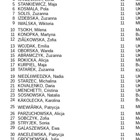
5
STANKIEWICZ, Maja
11
M
6
KOSMALA, Pola
11
UK
7
SOLIS, Zuzanna
11
UK
8
IZDEBSKA, Zuzanna
11
UK
9
11
MK
IWAĹSKA, Wiktoria
10
TSOKH, Milena
11
Mo
11
KONOPKA, Martyna
11
B
12
11
M
ZIĂĹKOWSKA, Zofia
13
WOJDAK, Emilia
11
UK
14
OBORSKA, Wanda
11
U
15
ABRAMCZYK, Zuzanna
11
UK
16
ROKICKA, Alicja
11
MK
17
KURPIEL, Maja
11
B
18
TATAREK, Zuzanna
11
Kl
19
NIEDĹšWIEDZKA, Nadia
11
U
20
STARZEC, Michalina
11
U
21
KOVALENKO, Daria
11
UK
22
MENCHETTI, Cristina
11
UK
23
SOSNOWSKA, Natalia
11
B
24
11
B
KÄKOLECKA, Karolina
25
11
MK
WIEWIĂRKA, Patrycja
26
PARZUCHOWSKA, Alicja
11
M
27
SOBCZYK, Zofia
11
Mo
28
STRYJEK, Sonia
11
Mo
29
11
Mo
GAĹASZEWSKA, Ewa
30
ANCELEWSKA, Patrycja
11
Mo
31
GROCHOWSKA, Julia
11
Mo