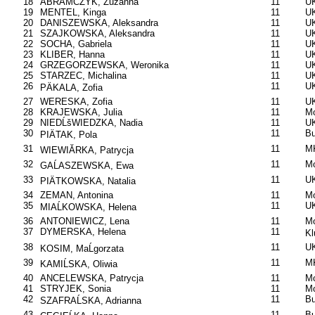
18
ABRAMCZYK, Zuzanna
11
UK
19
MENTEL, Kinga
11
UK
20
DANISZEWSKA, Aleksandra
11
UK
21
SZAJKOWSKA, Aleksandra
11
UK
22
SOCHA, Gabriela
11
U
23
KLIBER, Hanna
11
UK
24
GRZEGORZEWSKA, Weronika
11
UK
25
STARZEC, Michalina
11
U
26
11
UK
PÄKALA, Zofia
27
WERESKA, Zofia
11
UK
28
KRAJEWSKA, Julia
11
Mo
29
NIEDĹšWIEDZKA, Nadia
11
U
30
11
B
PIÄTAK, Pola
31
11
MK
WIEWIĂRKA, Patrycja
32
11
Mo
GAĹASZEWSKA, Ewa
33
11
UK
PIÄTKOWSKA, Natalia
34
ZEMAN, Antonina
11
Mo
35
11
UK
MIAĹKOWSKA, Helena
36
ANTONIEWICZ, Lena
11
Mo
37
DYMERSKA, Helena
11
Kl
38
11
UK
KOSIM, MaĹgorzata
39
11
MK
KAMIĹSKA, Oliwia
40
ANCELEWSKA, Patrycja
11
Mo
41
STRYJEK, Sonia
11
Mo
42
11
B
SZAFRAĹSKA, Adrianna
43
11
B