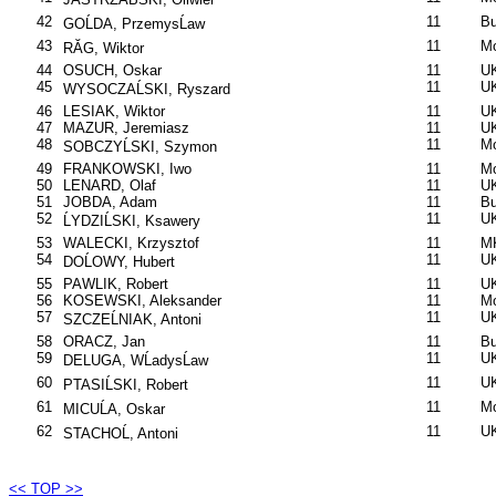
42
11
B
GOĹDA, PrzemysĹaw
43
11
Mo
RĂG, Wiktor
44
OSUCH, Oskar
11
UK
45
11
U
WYSOCZAĹSKI, Ryszard
46
LESIAK, Wiktor
11
UK
47
MAZUR, Jeremiasz
11
U
48
11
Mo
SOBCZYĹSKI, Szymon
49
FRANKOWSKI, Iwo
11
Mo
50
LENARD, Olaf
11
U
51
JOBDA, Adam
11
B
52
11
U
ĹYDZIĹSKI, Ksawery
53
WALECKI, Krzysztof
11
MK
54
11
UK
DOĹOWY, Hubert
55
PAWLIK, Robert
11
U
56
KOSEWSKI, Aleksander
11
Mo
57
11
U
SZCZEĹNIAK, Antoni
58
ORACZ, Jan
11
B
59
11
U
DELUGA, WĹadysĹaw
60
11
U
PTASIĹSKI, Robert
61
11
Mo
MICUĹA, Oskar
62
11
U
STACHOĹ, Antoni
<< TOP >>