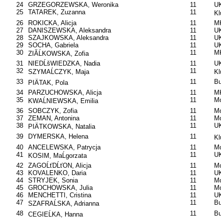
24
GRZEGORZEWSKA, Weronika
11
UK
25
TATAREK, Zuzanna
11
Kl
26
ROKICKA, Alicja
11
MK
27
DANISZEWSKA, Aleksandra
11
UK
28
SZAJKOWSKA, Aleksandra
11
UK
29
SOCHA, Gabriela
11
U
30
11
M
ZIĂĹKOWSKA, Zofia
31
NIEDĹšWIEDZKA, Nadia
11
U
32
11
SZYMAĹCZYK, Maja
Kl
33
11
B
PIÄTAK, Pola
34
PARZUCHOWSKA, Alicja
11
M
35
11
Mo
KWAĹNIEWSKA, Emilia
36
SOBCZYK, Zofia
11
Mo
37
ZEMAN, Antonina
11
Mo
38
11
UK
PIÄTKOWSKA, Natalia
39
DYMERSKA, Helena
11
Kl
40
ANCELEWSKA, Patrycja
11
Mo
41
11
UK
KOSIM, MaĹgorzata
42
ZAGOĹťDĹťON, Alicja
11
Mo
43
KOVALENKO, Daria
11
UK
44
STRYJEK, Sonia
11
Mo
45
GROCHOWSKA, Julia
11
Mo
46
MENCHETTI, Cristina
11
UK
47
11
B
SZAFRAĹSKA, Adrianna
48
11
B
CEGIEĹKA, Hanna