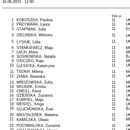
16.06.2023 - 12:00
Rok ur.
1
KOKOSZKA, Paulina
11
UK
2
PRZYWARA, Laura
11
UK
3
11
STÄPNIAK, Julia
P
4
ZIELINSKA, Wiktoria
11
UK
5
11
UK
ĹYSIUK, Lidia
6
STANKIEWICZ, Maja
11
M
7
LACH, Maria
11
M
8
SOSNOWSKA, Natalia
11
B
9
OSICZKO, Kaja
11
M
10
11
U
ĹLESICKA, Katarzyna
11
TSOKH, Milena
11
Mo
12
11
UK
ZIÄBA, Berenika
13
MROZOWSKA, Zofia
11
MK
14
WOJDAK, Emilia
11
UK
15
ONEILL, Kiera
11
UK
16
IZDEBSKA, Zuzanna
11
UK
17
KURPIEL, Maja
11
B
18
MENTEL, Kinga
11
UK
19
11
B
GĹUCHOWSKA, Ewa
20
MASTALEREK, Malwina
11
UK
21
11
MK
KAMIĹSKA, Oliwia
22
POCHWALSKA, Zuzanna
11
UK
23
11
U