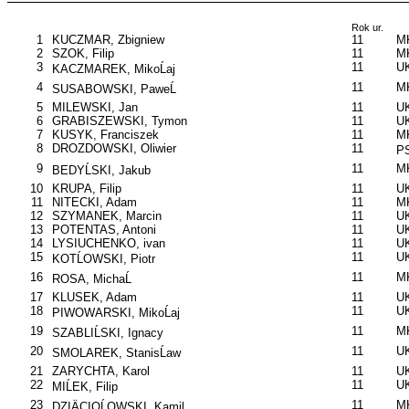
Rok ur.
1
KUCZMAR, Zbigniew
11
M
2
SZOK, Filip
11
M
3
11
UK
KACZMAREK, MikoĹaj
4
11
M
SUSABOWSKI, PaweĹ
5
MILEWSKI, Jan
11
UK
6
GRABISZEWSKI, Tymon
11
UK
7
KUSYK, Franciszek
11
MK
8
DROZDOWSKI, Oliwier
11
P
9
11
MK
BEDYĹSKI, Jakub
10
KRUPA, Filip
11
UK
11
NITECKI, Adam
11
M
12
SZYMANEK, Marcin
11
UK
13
POTENTAS, Antoni
11
UK
14
LYSIUCHENKO, ivan
11
UK
15
11
UK
KOTĹOWSKI, Piotr
16
11
MK
ROSA, MichaĹ
17
KLUSEK, Adam
11
UK
18
11
U
PIWOWARSKI, MikoĹaj
19
11
M
SZABLIĹSKI, Ignacy
20
11
UK
SMOLAREK, StanisĹaw
21
ZARYCHTA, Karol
11
UK
22
11
UK
MIĹEK, Filip
23
11
MK
DZIÄCIOĹOWSKI, Kamil