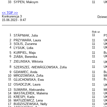
33
SYPEN, Maksym
11
U
<< TOP >>
Konkurencja 3
Dziewc
15.06.2023 - 9:47
Rok ur.
1
11
STÄPNIAK, Julia
P
2
PRZYWARA, Laura
11
UK
3
SOLIS, Zuzanna
11
UK
4
11
UK
ĹYSIUK, Lidia
5
KURPIEL, Maja
11
B
6
11
UK
ZIÄBA, Berenika
7
ZIELINSKA, Wiktoria
11
UK
8
11
UK
SZERSZEĹ -NIEWÄGĹOWSKA, Zofia
9
GDAWIEC, Anda
11
B
10
MROZOWSKA, Zofia
11
MK
11
11
B
GĹUCHOWSKA, Ewa
12
OSADCZUK, Laura
11
UK
13
SUWARA, Aleksandra
11
M
14
MASTALEREK, Malwina
11
UK
15
KRESPI, Karla
11
U
16
MATUZEWICZ, Lena
11
UK
17
BUDZISZEWSKA, Nelly
11
UK