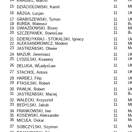
KRÄGIEL, Marcin
15
11
MK
DZIÄCIOĹOWSKI, Kamil
16
11
UK
RĂZGA, Lucjan
17
GRABISZEWSKI, Tymon
11
UK
18
BURDA, Mateusz
11
B
19
GWIAZDOWSKI, Bruno
11
M
20
11
B
SZCZEPANEK, StanisĹaw
21
DZIERĹťYKRAJ - STOKALSKI, Ignacy
11
Uk
22
ALEKSANDROWICZ, Modest
11
MK
23
11
Mo
JASTRZÄBSKI, Oliwier
24
MAZUR, Jeremiasz
11
U
25
11
U
ĹYDZIĹSKI, Ksawery
26
11
U
DELUGA, WĹadysĹaw
27
11
U
STACHOĹ, Antoni
28
HARDEJ, Filip
11
UK
29
11
U
PTASIĹSKI, Robert
30
PAWLIK, Robert
11
U
31
11
B
JASTRZÄBSKI, Maciej
32
WALECKI, Krzysztof
11
MK
33
11
MK
BEDYĹSKI, Jakub
34
FRANKOWSKI, Iwo
11
Mo
35
KOSEWSKI, Aleksander
11
Mo
36
11
Mo
MICUĹA, Oskar
37
11
Mo
SOBCZYĹSKI, Szymon