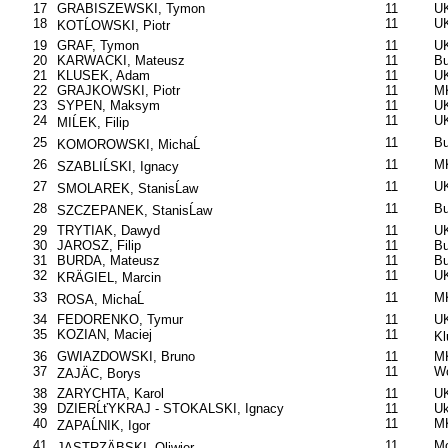
17
GRABISZEWSKI, Tymon
11
UK
18
11
UK
KOTĹOWSKI, Piotr
19
GRAF, Tymon
11
UK
20
KARWACKI, Mateusz
11
B
21
KLUSEK, Adam
11
UK
22
GRAJKOWSKI, Piotr
11
M
23
SYPEN, Maksym
11
U
24
11
UK
MIĹEK, Filip
25
11
B
KOMOROWSKI, MichaĹ
26
11
M
SZABLIĹSKI, Ignacy
27
11
UK
SMOLAREK, StanisĹaw
28
11
B
SZCZEPANEK, StanisĹaw
29
TRYTIAK, Dawyd
11
UK
30
JAROSZ, Filip
11
B
31
BURDA, Mateusz
11
B
32
11
UK
KRÄGIEL, Marcin
33
11
MK
ROSA, MichaĹ
34
FEDORENKO, Tymur
11
U
35
KOZIAN, Maciej
11
Kl
36
GWIAZDOWSKI, Bruno
11
M
37
11
W
ZAJÄC, Borys
38
ZARYCHTA, Karol
11
UK
39
DZIERĹťYKRAJ - STOKALSKI, Ignacy
11
Uk
40
11
M
ZAPAĹNIK, Igor
41
11
Mo
JASTRZÄBSKI, Oliwier