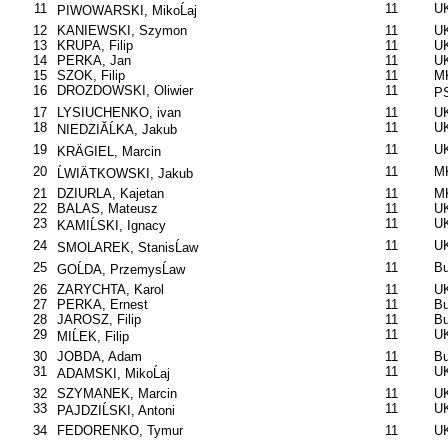
11
11
U
PIWOWARSKI, MikoĹaj
12
KANIEWSKI, Szymon
11
UK
13
KRUPA, Filip
11
UK
14
PERKA, Jan
11
UK
15
SZOK, Filip
11
M
16
DROZDOWSKI, Oliwier
11
P
17
LYSIUCHENKO, ivan
11
UK
18
11
UK
NIEDZIĂĹKA, Jakub
19
11
UK
KRÄGIEL, Marcin
20
11
MK
ĹWIÄTKOWSKI, Jakub
21
DZIURLA, Kajetan
11
MK
22
BALAS, Mateusz
11
U
23
11
UK
KAMIĹSKI, Ignacy
24
11
UK
SMOLAREK, StanisĹaw
25
11
B
GOĹDA, PrzemysĹaw
26
ZARYCHTA, Karol
11
UK
27
PERKA, Ernest
11
B
28
JAROSZ, Filip
11
B
29
11
UK
MIĹEK, Filip
30
JOBDA, Adam
11
B
31
11
UK
ADAMSKI, MikoĹaj
32
SZYMANEK, Marcin
11
UK
33
11
UK
PAJDZIĹSKI, Antoni
34
FEDORENKO, Tymur
11
U