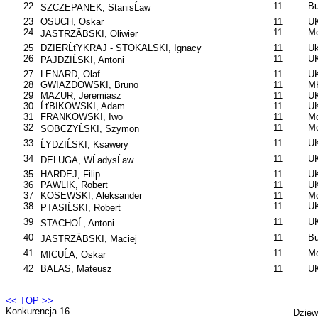
22
11
B
SZCZEPANEK, StanisĹaw
23
OSUCH, Oskar
11
UK
24
11
Mo
JASTRZÄBSKI, Oliwier
25
DZIERĹťYKRAJ - STOKALSKI, Ignacy
11
Uk
26
11
UK
PAJDZIĹSKI, Antoni
27
LENARD, Olaf
11
U
28
GWIAZDOWSKI, Bruno
11
M
29
MAZUR, Jeremiasz
11
U
30
ĹťBIKOWSKI, Adam
11
U
31
FRANKOWSKI, Iwo
11
Mo
32
11
Mo
SOBCZYĹSKI, Szymon
33
11
U
ĹYDZIĹSKI, Ksawery
34
11
U
DELUGA, WĹadysĹaw
35
HARDEJ, Filip
11
UK
36
PAWLIK, Robert
11
U
37
KOSEWSKI, Aleksander
11
Mo
38
11
U
PTASIĹSKI, Robert
39
11
U
STACHOĹ, Antoni
40
11
B
JASTRZÄBSKI, Maciej
41
11
Mo
MICUĹA, Oskar
42
BALAS, Mateusz
11
U
<< TOP >>
Konkurencja 16
Dziew