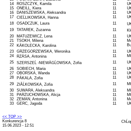
14
ROSZCZYK, Kamila
11
UK
15
ONEILL, Kiera
11
UK
16
DANISZEWSKA, Aleksandra
11
UK
17
11
U
CIEĹLIKOWSKA, Hanna
18
OSADCZUK, Laura
11
UK
19
TATAREK, Zuzanna
11
Kl
20
MATUZEWICZ, Lena
11
UK
21
TSOKH, Milena
11
Mo
22
11
B
KÄKOLECKA, Karolina
23
GRZEGORZEWSKA, Weronika
11
UK
24
11
MK
RZÄSA, Antonina
25
11
UK
SZERSZEĹ -NIEWÄGĹOWSKA, Zofia
26
SOBIECH, Maria
11
UK
27
OBORSKA, Wanda
11
U
28
11
UK
PÄKALA, Zofia
29
11
M
ZIĂĹKOWSKA, Zofia
30
SUWARA, Aleksandra
11
M
31
PARZUCHOWSKA, Alicja
11
M
32
ZEMAN, Antonina
11
Mo
33
GERC, Jagoda
11
U
<< TOP >>
Konkurencja 8
ChĹo
15.06.2023 - 12:51