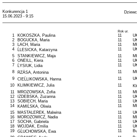
Konkurencja 1
Dziewc
15.06.2023 - 9:15
Rok ur.
1
KOKOSZKA, Paulina
11
UK
2
BOGUCKA, Maria
11
UK
3
LACH, Maria
11
M
4
11
U
ĹLESICKA, Katarzyna
5
STANKIEWICZ, Maja
11
M
6
ONEILL, Kiera
11
UK
7
11
UK
ĹYSIUK, Lidia
8
11
MK
RZÄSA, Antonina
9
11
U
CIEĹLIKOWSKA, Hanna
10
KLIMKIEWICZ, Julia
11
Kl
11
MROZOWSKA, Zofia
11
MK
12
IZDEBSKA, Zuzanna
11
UK
13
SOBIECH, Maria
11
UK
14
11
MK
KAMIĹSKA, Oliwia
15
MASTALEREK, Malwina
11
UK
16
MOROZOWICZ, Nadia
11
M
17
SOCHA, Gabriela
11
U
18
WOJDAK, Emilia
11
UK
19
11
B
GĹUCHOWSKA, Ewa