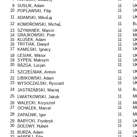
9
SUSLIK, Adam
11
UK
10
11
UK
POPĹAWSKI, Filip
11
11
UK
ADAMSKI, MikoĹaj
12
11
B
KOMOROWSKI, MichaĹ
13
SZYMANEK, Marcin
11
UK
14
GRAJKOWSKI, Piotr
11
M
15
KLUSEK, Adam
11
UK
16
TRYTIAK, Dawyd
11
UK
17
11
UK
KAMIĹSKI, Ignacy
18
LESIAK, Wiktor
11
UK
19
SYPEN, Maksym
11
U
20
11
UK
RĂZGA, Lucjan
21
11
U
SZCZEĹNIAK, Antoni
22
ĹťBIKOWSKI, Adam
11
U
23
11
U
WYSOCZAĹSKI, Ryszard
24
11
B
JASTRZÄBSKI, Maciej
25
11
MK
ĹWIÄTKOWSKI, Jakub
26
WALECKI, Krzysztof
11
MK
27
11
MK
OCHAĹEK, Marcel
28
11
M
ZAPAĹNIK, Igor
29
BARYCKI, Fryderyk
11
UK
30
11
UK
DOĹOWY, Hubert
31
BURZA, Adam
11
UK
32
HARDEJ, Filip
11
UK