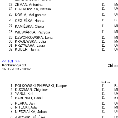
23
ZEMAN, Antonina
11
Mo
24
11
UK
PIÄTKOWSKA, Natalia
25
11
UK
KOSIM, MaĹgorzata
26
11
B
CEGIEĹKA, Hanna
27
11
MK
KAMIĹSKA, Oliwia
28
11
MK
WIEWIĂRKA, Patrycja
29
DZWONKOWSKA, Lena
11
M
30
KRAJEWSKA, Julia
11
Mo
31
PRZYWARA, Laura
11
UK
32
KLIBER, Hanna
11
UK
<< TOP >>
Konkurencja 13
ChĹop
16.06.2023 - 10:42
Rok ur.
1
POLKOWSKI PNIEWSKI, Kacper
11
B
2
KUCZMAR, Zbigniew
11
M
3
YARUI, Kiril
11
UK
4
11
BABENKO, DaniiĹ
Ks
5
PERKA, Jan
11
UK
6
NITECKI, Adam
11
M
7
11
UK
NIEDZIĂĹKA, Jakub
8
11
UK
ANTOSIK, BĹaĹźej