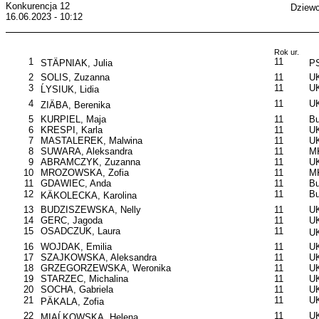
Konkurencja 12
Dziewc
16.06.2023 - 10:12
Rok ur.
1
11
STÄPNIAK, Julia
P
2
SOLIS, Zuzanna
11
UK
3
11
UK
ĹYSIUK, Lidia
4
11
UK
ZIÄBA, Berenika
5
KURPIEL, Maja
11
B
6
KRESPI, Karla
11
U
7
MASTALEREK, Malwina
11
UK
8
SUWARA, Aleksandra
11
M
9
ABRAMCZYK, Zuzanna
11
UK
10
MROZOWSKA, Zofia
11
MK
11
GDAWIEC, Anda
11
B
12
11
B
KÄKOLECKA, Karolina
13
BUDZISZEWSKA, Nelly
11
UK
14
GERC, Jagoda
11
U
15
OSADCZUK, Laura
11
UK
16
WOJDAK, Emilia
11
UK
17
SZAJKOWSKA, Aleksandra
11
UK
18
GRZEGORZEWSKA, Weronika
11
UK
19
STARZEC, Michalina
11
U
20
SOCHA, Gabriela
11
U
21
11
UK
PÄKALA, Zofia
22
11
UK
MIAĹKOWSKA, Helena