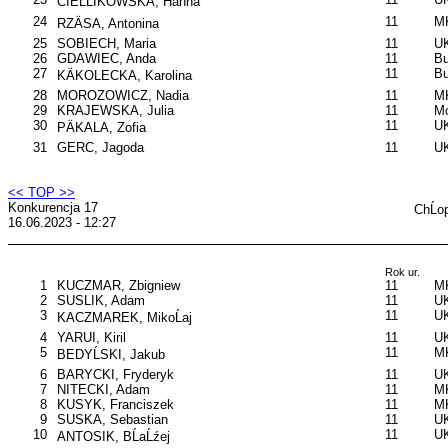
CIEĹLIKOWSKA, Hanna
24
11
MK
RZÄSA, Antonina
25
SOBIECH, Maria
11
UK
26
GDAWIEC, Anda
11
B
27
11
B
KÄKOLECKA, Karolina
28
MOROZOWICZ, Nadia
11
M
29
KRAJEWSKA, Julia
11
Mo
30
11
UK
PÄKALA, Zofia
31
GERC, Jagoda
11
U
<< TOP >>
Konkurencja 17
ChĹo
16.06.2023 - 12:27
Rok ur.
1
KUCZMAR, Zbigniew
11
M
2
SUSLIK, Adam
11
UK
3
11
UK
KACZMAREK, MikoĹaj
4
YARUI, Kiril
11
UK
5
11
MK
BEDYĹSKI, Jakub
6
BARYCKI, Fryderyk
11
UK
7
NITECKI, Adam
11
M
8
KUSYK, Franciszek
11
MK
9
SUSKA, Sebastian
11
UK
10
11
UK
ANTOSIK, BĹaĹźej