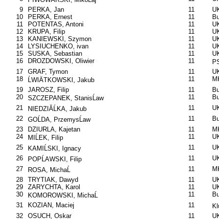
9
PERKA, Jan
11
UK
10
PERKA, Ernest
11
B
11
POTENTAS, Antoni
11
UK
12
KRUPA, Filip
11
UK
13
KANIEWSKI, Szymon
11
UK
14
LYSIUCHENKO, ivan
11
UK
15
SUSKA, Sebastian
11
UK
16
DROZDOWSKI, Oliwier
11
P
17
GRAF, Tymon
11
UK
18
11
MK
ĹWIÄTKOWSKI, Jakub
19
JAROSZ, Filip
11
B
20
11
B
SZCZEPANEK, StanisĹaw
21
11
UK
NIEDZIĂĹKA, Jakub
22
11
B
GOĹDA, PrzemysĹaw
23
DZIURLA, Kajetan
11
MK
24
11
UK
MIĹEK, Filip
25
11
UK
KAMIĹSKI, Ignacy
26
11
UK
POPĹAWSKI, Filip
27
11
MK
ROSA, MichaĹ
28
TRYTIAK, Dawyd
11
UK
29
ZARYCHTA, Karol
11
UK
30
11
B
KOMOROWSKI, MichaĹ
31
KOZIAN, Maciej
11
Kl
32
OSUCH, Oskar
11
UK