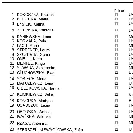
Rok ur.
1
KOKOSZKA, Paulina
11
UK
2
BOGUCKA, Maria
11
UK
3
11
UK
ĹYSIUK, Karina
4
ZIELINSKA, Wiktoria
11
UK
5
KANIEWSKA, Lena
11
Mo
6
KOSMALA, Pola
11
UK
7
LACH, Maria
11
M
8
STREFNER, Laura
11
UK
9
SZCZERBA, Sonia
11
UK
10
ONEILL, Kiera
11
UK
11
MENTEL, Kinga
11
UK
12
SUWARA, Aleksandra
11
M
13
11
B
GĹUCHOWSKA, Ewa
14
SOBIECH, Maria
11
UK
15
MATUZEWICZ, Lena
11
UK
16
11
U
CIEĹLIKOWSKA, Hanna
17
KLIMKIEWICZ, Julia
11
Kl
18
KONOPKA, Martyna
11
B
19
OSADCZUK, Laura
11
UK
20
OBORSKA, Wanda
11
U
21
11
MK
IWAĹSKA, Wiktoria
22
11
MK
RZÄSA, Antonina
23
11
UK
SZERSZEĹ -NIEWÄGĹOWSKA, Zofia