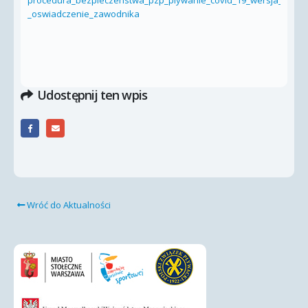
procedura_bezpieczenstwa_pzp_plywanie_covid_19_wersja_2020.1
_oswiadczenie_zawodnika
Udostępnij ten wpis
Wróć do Aktualności