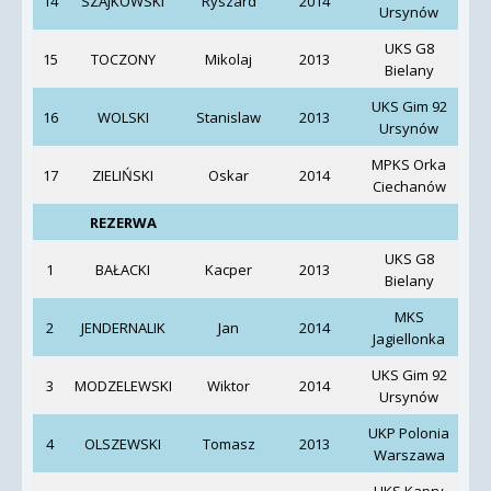
14
SZAJKOWSKI
Ryszard
2014
Pi
Ursynów
UKS G8
15
TOCZONY
Mikolaj
2013
Bielany
UKS Gim 92
16
WOLSKI
Stanislaw
2013
Ursynów
MPKS Orka
17
ZIELIŃSKI
Oskar
2014
Ciechanów
G
REZERWA
UKS G8
1
BAŁACKI
Kacper
2013
Bielany
MKS
2
JENDERNALIK
Jan
2014
Jagiellonka
UKS Gim 92
3
MODZELEWSKI
Wiktor
2014
Pi
Ursynów
UKP Polonia
4
OLSZEWSKI
Tomasz
2013
Warszawa
Ż
UKS Kapry