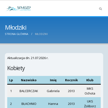
Młodziki
STRONA GŁÓWNA
MŁODZIKI
Aktualizacja dn. 21.07.2026 r.
Kobiety
Lp
Nazwisko
Imię
Rocznik
Klub
MKS
1
BALCERCZAK
Gabriela
2013
Ochota
K
UKS
2
BŁACHNIO
Hanna
2013
Żoliborz
Goł