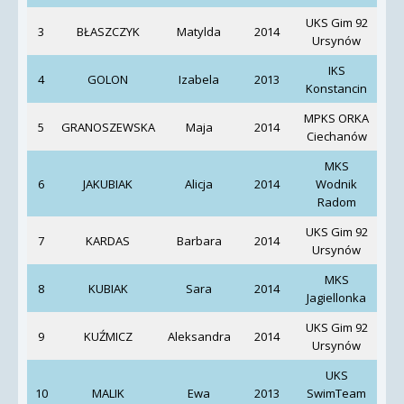
UKS Gim 92
3
BŁASZCZYK
Matylda
2014
Pio
Ursynów
IKS
4
GOLON
Izabela
2013
Jac
Konstancin
MPKS ORKA
Z
5
GRANOSZEWSKA
Maja
2014
Ciechanów
Gr
MKS
6
JAKUBIAK
Alicja
2014
Wodnik
Radom
UKS Gim 92
7
KARDAS
Barbara
2014
Pio
Ursynów
MKS
8
KUBIAK
Sara
2014
Jagiellonka
N
UKS Gim 92
9
KUŹMICZ
Aleksandra
2014
Pio
Ursynów
UKS
10
MALIK
Ewa
2013
SwimTeam
Win