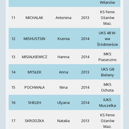
Wilanów
KS Fenix
11
MICHALAK
Antonina
2013
Ożarów
Wyr
Maz.
UKS 48 W-
12
MISHUSTSIN
Ksenia
2014
wa
Na
Śródmieście
MKS
G
13
MISIALKIEWICZ
Hanna
2014
Piaseczno
Tu
UKS G8
14
MYSŁEK
Anna
2013
Bielany
Sta
MKS
A
15
POCHWAŁA
Nina
2014
Ochota
Mie
IUKS
G
16
SHELEH
Ulyana
2014
Muszelka
O
KS Fenix
17
SKRODZKA
Natalia
2013
Ożarów
Wyr
Maz.