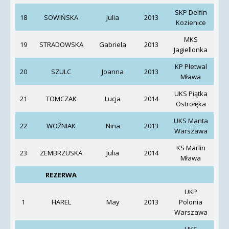
SKP Delfin
D
18
SOWIŃSKA
Julia
2013
Kozienice
MKS
19
STRADOWSKA
Gabriela
2013
Jagiellonka
N
KP Płetwal
Pr
20
SZULC
Joanna
2013
Mława
Wó
UKS Piątka
A
21
TOMCZAK
Lucja
2014
Ostrołęka
UKS Manta
22
WOŹNIAK
Nina
2013
Fili
Warszawa
KS Marlin
23
ZEMBRZUSKA
Julia
2014
Mława
Szc
REZERWA
UKP
1
HAREL
May
2013
Polonia
J
Warszawa
S
UKS