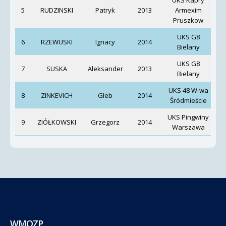
5
RUDZINSKI
Patryk
2013
Armexim
Pruszkow
UKS G8
6
RZEWUSKI
Ignacy
2014
Bielany
UKS G8
7
SUSKA
Aleksander
2013
Bielany
UKS 48 W-wa
8
ZINKEVICH
Gleb
2014
Śródmieście
N
UKS Pingwiny
9
ZIÓŁKOWSKI
Grzegorz
2014
Warszawa
WMOZP