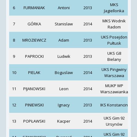
MKS
6
FURMANIAK
Antoni
2013
Jagiellonka
MKS Wodnik
7
GÓRKA
Stanislaw
2014
Radom
UKS Posejdon
8
MROZIEWICZ
Adam
2013
Pułtusk
UKS G8
9
PAPROCKI
Ludwik
2013
Bielany
S
UKS Pingwiny
10
PIELAK
Boguslaw
2014
Warszawa
MUKP WP
11
PIJANOWSKI
Leon
2014
Warszawianka
A
12
PINIEWSKI
Ignacy
2013
IKS Konstancin
UKS Gim 92
13
POPŁAWSKI
Kacper
2014
Pi
Ursynów
UKS Gim 92