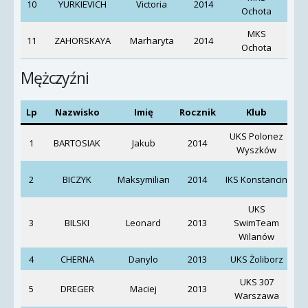
10
YURKIEVICH
Victoria
2014
Ochota
K
MKS
11
ZAHORSKAYA
Marharyta
2014
Ochota
K
Mężczyźni
Lp
Nazwisko
Imię
Rocznik
Klub
UKS Polonez
1
BARTOSIAK
Jakub
2014
Wyszków
2
BICZYK
Maksymilian
2014
IKS Konstancin
UKS
3
BILSKI
Leonard
2013
SwimTeam
Wi
Wilanów
4
CHERNA
Danylo
2013
UKS Żoliborz
Ce
UKS 307
5
DREGER
Maciej
2013
Warszawa