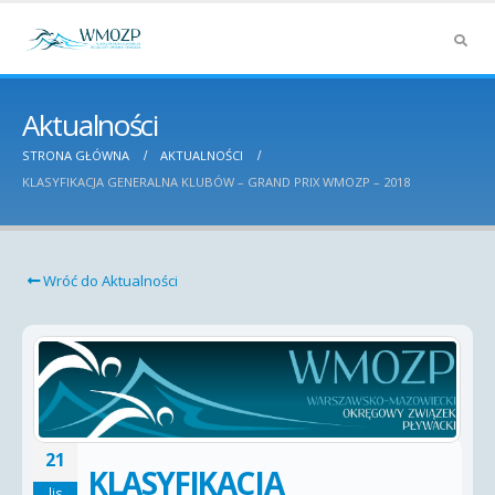
Aktualności
STRONA GŁÓWNA
AKTUALNOŚCI
KLASYFIKACJA GENERALNA KLUBÓW – GRAND PRIX WMOZP – 2018
Wróć do Aktualności
21
KLASYFIKACJA
lis