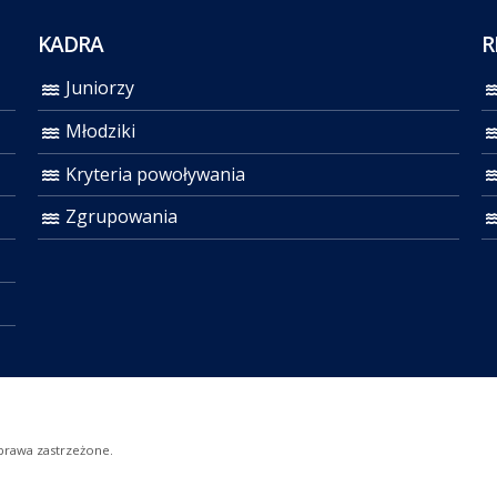
KADRA
R
Juniorzy
Młodziki
Kryteria powoływania
Zgrupowania
prawa zastrzeżone.