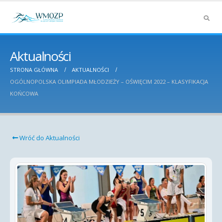
Aktualności
STRONA GŁÓWNA
AKTUALNOŚCI
OGÓLNOPOLSKA OLIMPIADA MŁODZIEŻY – OŚWIĘCIM 2022 – KLASYFIKACJA
KOŃCOWA
Wróć do Aktualności