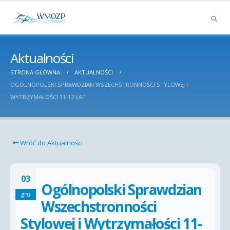
Aktualności
STRONA GŁÓWNA
AKTUALNOŚCI
OGÓLNOPOLSKI SPRAWDZIAN WSZECHSTRONNOŚCI STYLOWEJ I
WYTRZYMAŁOŚCI 11-12 LAT
Wróć do Aktualności
03
Ogólnopolski Sprawdzian
gru
Wszechstronności
Stylowej i Wytrzymałości 11-