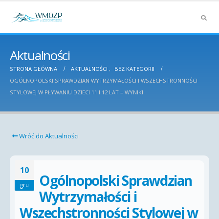
Aktualności
STRONA GŁÓWNA
AKTUALNOŚCI
,
BEZ KATEGORII
OGÓLNOPOLSKI SPRAWDZIAN WYTRZYMAŁOŚCI I WSZECHSTRONNOŚCI
STYLOWEJ W PŁYWANIU DZIECI 11 I 12 LAT – WYNIKI
Wróć do Aktualności
10
Ogólnopolski Sprawdzian
gru
Wytrzymałości i
Wszechstronności Stylowej w