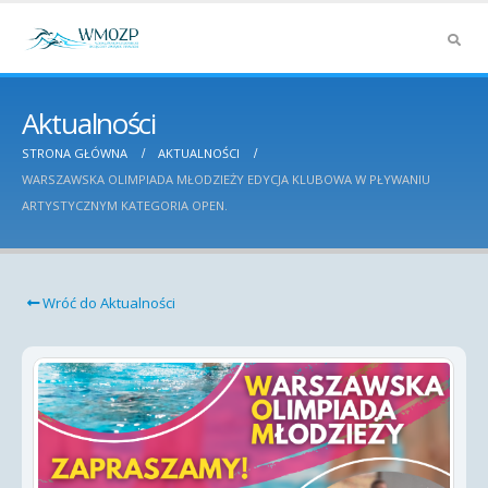
Aktualności
STRONA GŁÓWNA
AKTUALNOŚCI
WARSZAWSKA OLIMPIADA MŁODZIEŻY EDYCJA KLUBOWA W PŁYWANIU
ARTYSTYCZNYM KATEGORIA OPEN.
Wróć do Aktualności