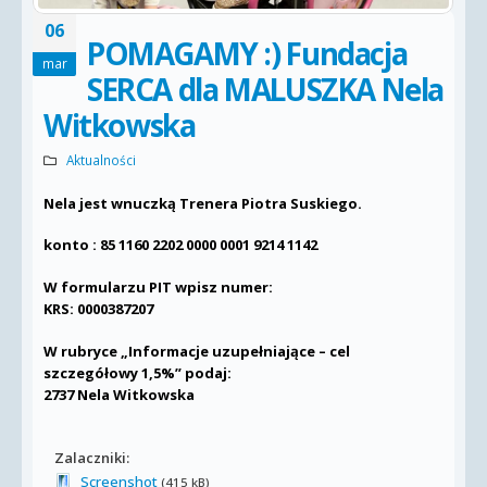
06
POMAGAMY :) Fundacja
mar
SERCA dla MALUSZKA Nela
Witkowska
Aktualności
Nela jest wnuczką Trenera Piotra Suskiego.
konto : 85 1160 2202 0000 0001 9214 1142
W formularzu PIT wpisz numer:
KRS: 0000387207
W rubryce „Informacje uzupełniające – cel
szczegółowy 1,5%” podaj:
2737 Nela Witkowska
Zalaczniki:
Screenshot
(415 kB)