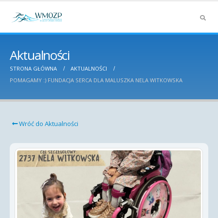
Aktualności
STRONA GŁÓWNA
AKTUALNOŚCI
POMAGAMY :) FUNDACJA SERCA DLA MALUSZKA NELA WITKOWSKA
Wróć do Aktualności