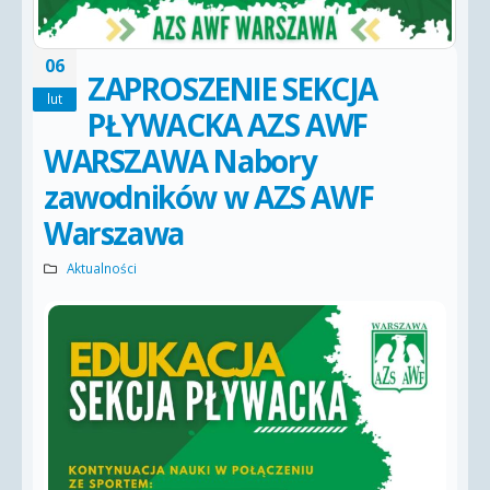
06
ZAPROSZENIE SEKCJA
lut
PŁYWACKA AZS AWF
WARSZAWA Nabory
zawodników w AZS AWF
Warszawa
Aktualności