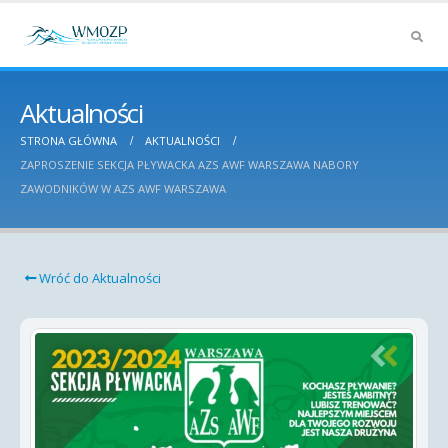
Aktualności
STRONA GŁÓWNA
AKTUALNOŚCI
ZAPROSZENIE SEKCJA PŁYWACKA AZS AWF WARSZAWA NABORY
ZAWODNIKÓW W AZS AWF WARSZAWA
Wróć do Aktualności