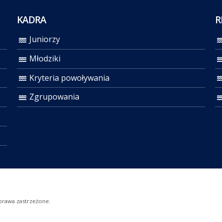
KADRA
R
Juniorzy
Młodziki
Kryteria powoływania
Zgrupowania
prawa zastrzeżone.