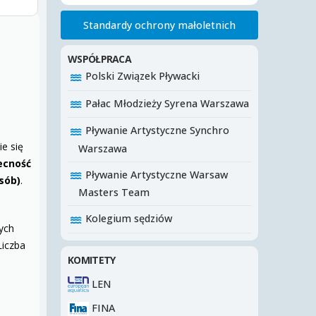
Standardy ochrony małoletnich
WSPÓŁPRACA
Polski Związek Pływacki
Pałac Młodzieży Syrena Warszawa
Pływanie Artystyczne Synchro
ie się
Warszawa
becność
Pływanie Artystyczne Warsaw
sób)
.
Masters Team
Kolegium sędziów
ych
Liczba
KOMITETY
LEN
FINA