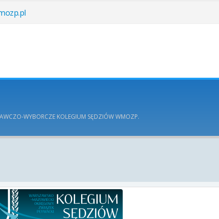
ozp.pl
DAWCZO-WYBORCZE KOLEGIUM SĘDZIÓW WMOZP.