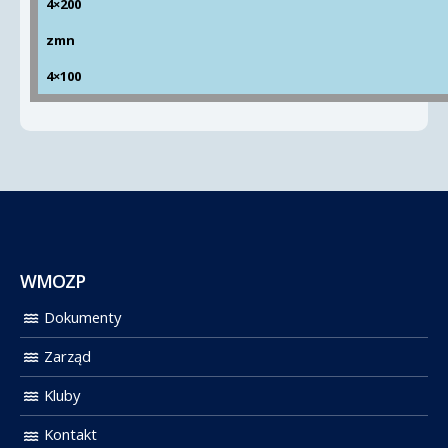
4×200
zmn
4×100
WMOZP
Dokumenty
Zarząd
Kluby
Kontakt