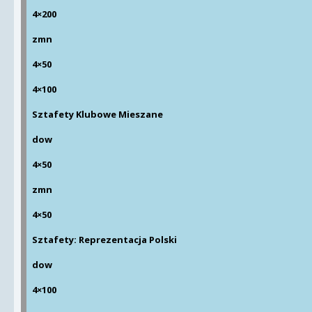
4×200
zmn
4×50
4×100
Sztafety Klubowe Mieszane
dow
4×50
zmn
4×50
Sztafety: Reprezentacja Polski
dow
4×100