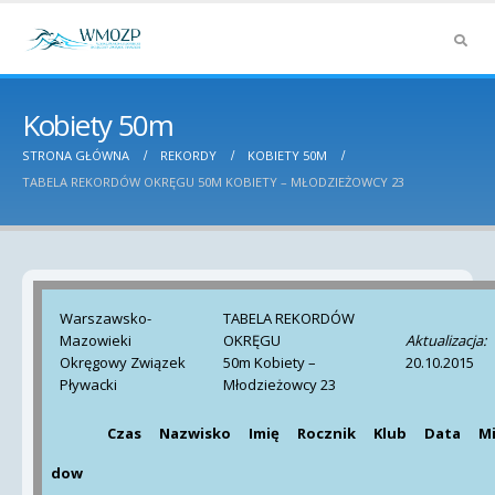
Kobiety 50m
STRONA GŁÓWNA
REKORDY
KOBIETY 50M
TABELA REKORDÓW OKRĘGU 50M KOBIETY – MŁODZIEŻOWCY 23
Warszawsko-
TABELA REKORDÓW
Mazowieki
OKRĘGU
Aktualizacja:
Okręgowy Związek
50m Kobiety –
20.10.2015
Pływacki
Młodzieżowcy 23
Czas
Nazwisko
Imię
Rocznik
Klub
Data
Mi
dow