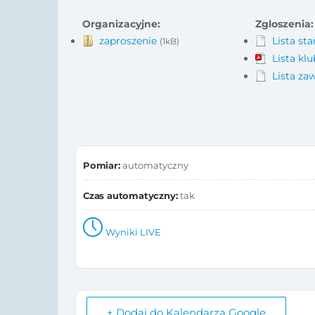
Organizacyjne:
Zgloszenia:
zaproszenie
Lista st
(1kB)
Lista kl
Lista z
Pomiar:
automatyczny
Czas automatyczny:
tak
Wyniki LIVE
+ Dodaj do Kalendarza Google