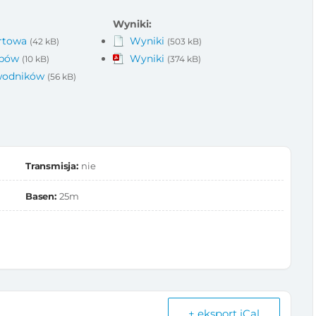
Wyniki:
artowa
Wyniki
(42 kB)
(503 kB)
ubów
Wyniki
(10 kB)
(374 kB)
awodników
(56 kB)
Transmisja:
nie
Basen:
25m
+ eksport iCal