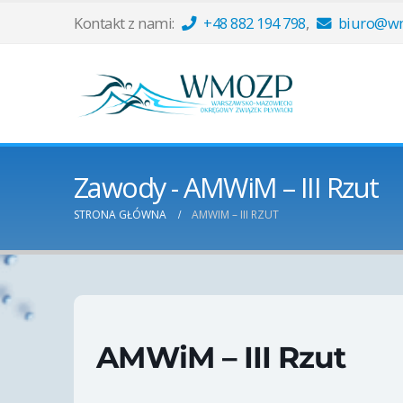
Kontakt z nami:
+48 882 194 798
,
biuro@wm
Zawody - AMWiM – III Rzut
STRONA GŁÓWNA
AMWIM – III RZUT
AMWiM – III Rzut