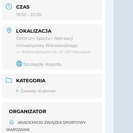
CZAS
19:30 - 22:00
LOKALIZACJA
Centrum Sportu i Rekreacji
Uniwersytetu Warszawskiego
ul. Stefana Banacha 2A, 02-097 Warszawa
Szczegóły dojazdu
KATEGORIA
Zawody klubowe
ORGANIZATOR
AKADEMICKI ZWIĄZEK SPORTOWY
WARSZAWA