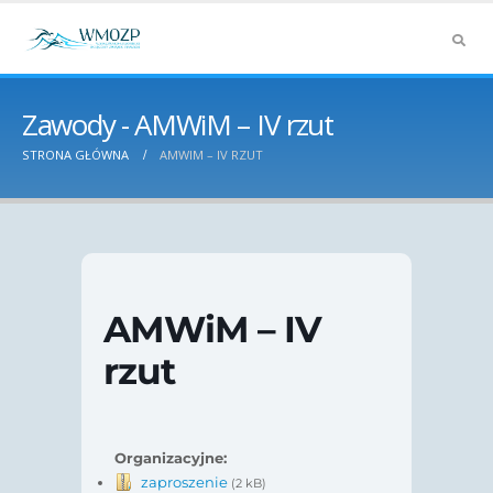
Zawody - AMWiM – IV rzut
STRONA GŁÓWNA
AMWIM – IV RZUT
AMWiM – IV
rzut
Organizacyjne:
zaproszenie
(2 kB)