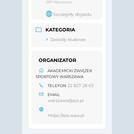
097 Warszawa
Szczegóły dojazdu
KATEGORIA
Zawody klubowe
ORGANIZATOR
AKADEMICKI ZWIĄZEK
SPORTOWY WARSZAWA
22 827 28 63
TELEFON
EMAIL
warszawa@azs.pl
https://azs.waw.pl