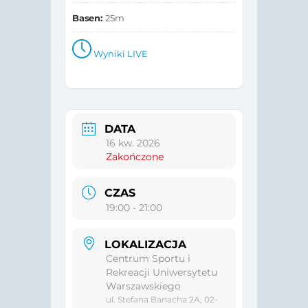
Basen:
25m
Wyniki LIVE
DATA
16 kw. 2026
Zakończone
CZAS
19:00 - 21:00
LOKALIZACJA
Centrum Sportu i
Rekreacji Uniwersytetu
Warszawskiego
ul. Stefana Banacha 2A, 02-