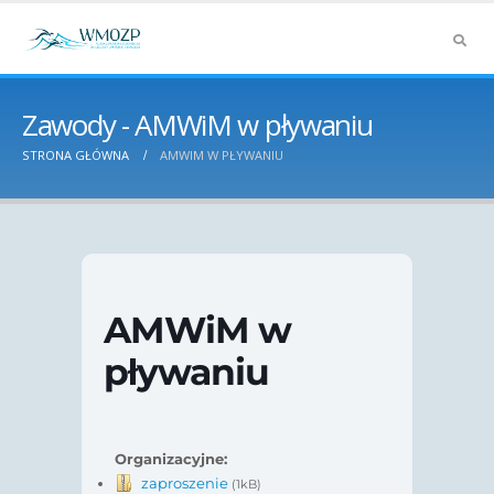
Zawody - AMWiM w pływaniu
STRONA GŁÓWNA
AMWIM W PŁYWANIU
AMWiM w
pływaniu
Organizacyjne:
zaproszenie
(1kB)