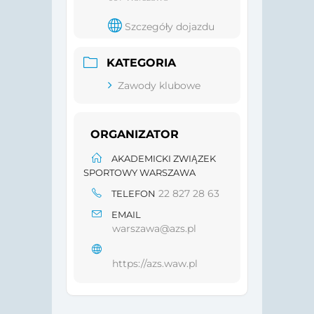
Szczegóły dojazdu
KATEGORIA
Zawody klubowe
ORGANIZATOR
AKADEMICKI ZWIĄZEK
SPORTOWY WARSZAWA
22 827 28 63
TELEFON
EMAIL
warszawa@azs.pl
https://azs.waw.pl