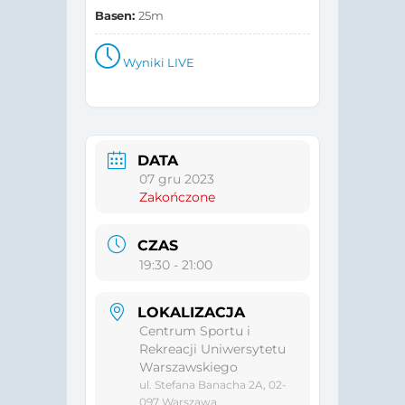
Basen:
25m
Wyniki LIVE
DATA
07 gru 2023
Zakończone
CZAS
19:30 - 21:00
LOKALIZACJA
Centrum Sportu i
Rekreacji Uniwersytetu
Warszawskiego
ul. Stefana Banacha 2A, 02-
097 Warszawa