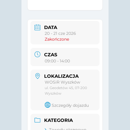
DATA
20 - 21 cze 2026
Zakończone
CZAS
09:00 - 14:00
LOKALIZACJA
WOSiR Wyszków
ul. Geodetów 45, 07-200
Wyszków
Szczegóły dojazdu
KATEGORIA
Zawody okręgowe