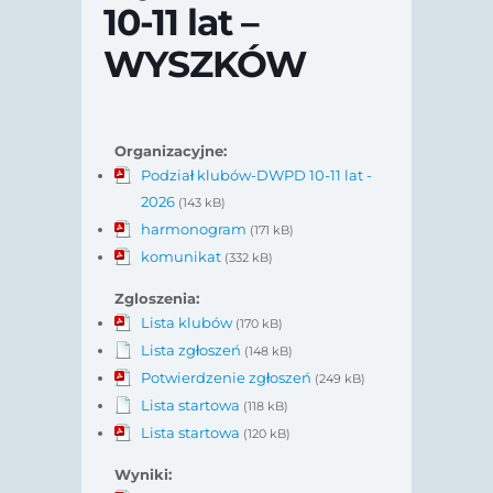
10-11 lat –
WYSZKÓW
Organizacyjne:
Podział klubów-DWPD 10-11 lat -
2026
(143 kB)
harmonogram
(171 kB)
komunikat
(332 kB)
Zgloszenia:
Lista klubów
(170 kB)
Lista zgłoszeń
(148 kB)
Potwierdzenie zgłoszeń
(249 kB)
Lista startowa
(118 kB)
Lista startowa
(120 kB)
Wyniki: