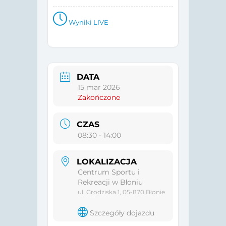
Wyniki LIVE
DATA
15 mar 2026
Zakończone
CZAS
08:30 - 14:00
LOKALIZACJA
Centrum Sportu i
Rekreacji w Błoniu
ul. Grodziska 1, 05-870 Błonie
Szczegóły dojazdu