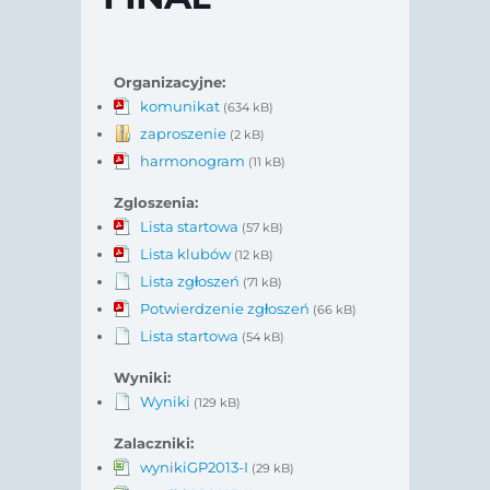
Organizacyjne:
komunikat
(634 kB)
zaproszenie
(2 kB)
harmonogram
(11 kB)
Zgloszenia:
Lista startowa
(57 kB)
Lista klubów
(12 kB)
Lista zgłoszeń
(71 kB)
Potwierdzenie zgłoszeń
(66 kB)
Lista startowa
(54 kB)
Wyniki:
Wyniki
(129 kB)
Zalaczniki:
wynikiGP2013-I
(29 kB)