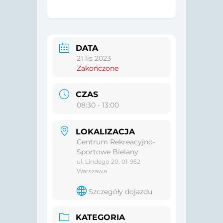
DATA
21 lis 2023
Zakończone
CZAS
08:30 - 13:00
LOKALIZACJA
Centrum Rekreacyjno-
Sportowe Bielany
ul. Lindego 20, 01-952
Warszawa
Szczegóły dojazdu
KATEGORIA