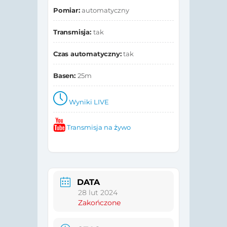
Pomiar:
automatyczny
Transmisja:
tak
Czas automatyczny:
tak
Basen:
25m
Wyniki LIVE
Transmisja na żywo
DATA
28 lut 2024
Zakończone