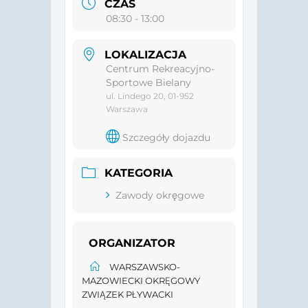
CZAS
08:30 - 13:00
LOKALIZACJA
Centrum Rekreacyjno-
Sportowe Bielany
ul. Lindego 20, 01-952
Warszawa
Szczegóły dojazdu
KATEGORIA
Zawody okręgowe
ORGANIZATOR
WARSZAWSKO-
MAZOWIECKI OKRĘGOWY
ZWIĄZEK PŁYWACKI