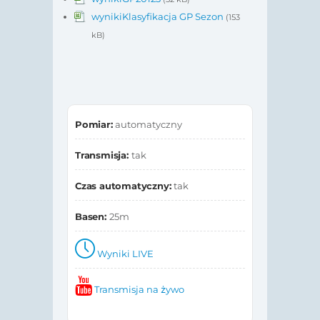
wynikiKlasyfikacja GP Sezon
(153
kB)
Pomiar:
automatyczny
Transmisja:
tak
Czas automatyczny:
tak
Basen:
25m
Wyniki LIVE
Transmisja na żywo