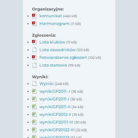
Organizacyjne:
komunikat
(466 kB)
Harmonogram
(11 kB)
Zgloszenia:
Lista klubów
(13 kB)
Lista zawodników
(123 kB)
Potwierdzenie zgłoszeń
(102 kB)
Lista startowa
(99 kB)
Wyniki:
Wyniki
(248 kB)
wynikiGP2011.-I
(36 kB)
wynikiGP2011-I
(36 kB)
wynikiGP2011-II
(34 kB)
wynikiGP2012-II
(35 kB)
wynikiGP20111-III
(30 kB)
wynikiGP20122-III
(32 kB)
wynikiGP20123
(52 kB)