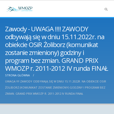
Zawody - UWAGA !!!! ZAWODY
odbywają się w dniu 15.11.2022r. na
obiekcie OSiR Żoliborz (komunikat
zostanie zmieniony) godziny i
program bez zmian. GRAND PRIX
WMOZP r. 2011-2012 IV runda FINAŁ
STRONA GŁÓWNA
UWAGA !!!! ZAWODY ODBYWAJĄ SIĘ W DNIU 15.11.2022R. NA OBIEKCIE OSIR
ŻOLIBORZ (KOMUNIKAT ZOSTANIE ZMIENIONY) GODZINY I PROGRAM BEZ
ZMIAN. GRAND PRIX WMOZP R. 2011-2012 IV RUNDA FINAŁ