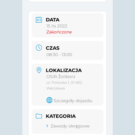
DATA
15 lis 2022
Zakończone
CZAS
08:30 - 13:00
LOKALIZACJA
OSiR Żoliborz
ul. Potocka 1, 01-652
Warszawa
Szczegóły dojazdu
KATEGORIA
Zawody okręgowe