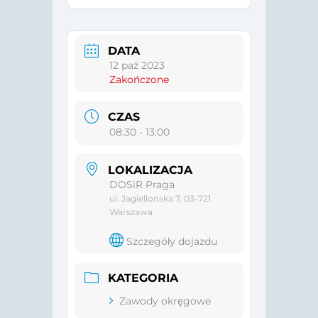
DATA
12 paź 2023
Zakończone
CZAS
08:30 - 13:00
LOKALIZACJA
DOSiR Praga
ul. Jagiellonska 7, 03-721
Warszawa
Szczegóły dojazdu
KATEGORIA
Zawody okręgowe