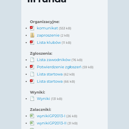
Organizacyjne:
komunikat
(553 kB)
zaproszenie
(2 kB)
Lista klubów
(11 kB)
Zgloszenia:
Lista zawodników
(76 kB)
Potwierdzenie zgłoszeń
(59 kB)
Lista startowa
(62 kB)
Lista startowa
(66 kB)
Wyniki:
Wyniki
(131 kB)
Zalaczniki:
wynikiGP2013-I
(26 kB)
wynikiGP2013-II
(31 kB)