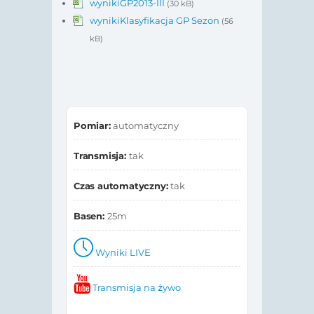
wynikiGP2013-III
(30 kB)
wynikiKlasyfikacja GP Sezon
(56
kB)
Pomiar:
automatyczny
Transmisja:
tak
Czas automatyczny:
tak
Basen:
25m
Wyniki LIVE
Transmisja na żywo