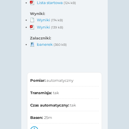
Lista startowa
(124 kB)
Wyniki:
Wyniki
(174 kB)
Wyniki
(139 kB)
Zalaczniki:
banerek
(360 kB)
Pomiar:
automatyczny
Transmisja:
tak
Czas automatyczny:
tak
Basen:
25m