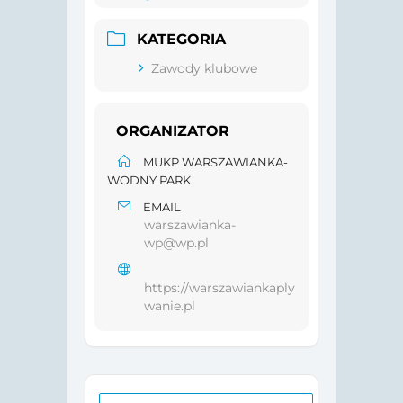
KATEGORIA
Zawody klubowe
ORGANIZATOR
MUKP WARSZAWIANKA-
WODNY PARK
EMAIL
warszawianka-
wp@wp.pl
https://warszawiankaply
wanie.pl