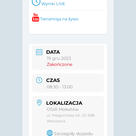
Wyniki LIVE
Transmisja na żywo
DATA
19 gru 2023
Zakończone
CZAS
08:30 - 13:00
LOKALIZACJA
OSiR Mokotów
ul. Niegocińska 2A, 02-698
Warszawa
Szczegóły dojazdu