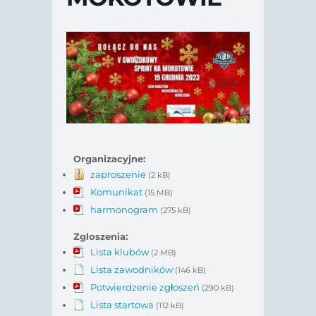
Organizacyjne:
zaproszenie
(2 kB)
Komunikat
(15 MB)
harmonogram
(275 kB)
Zgloszenia:
Lista klubów
(2 MB)
Lista zawodników
(146 kB)
Potwierdzenie zgłoszeń
(290 kB)
Lista startowa
(112 kB)