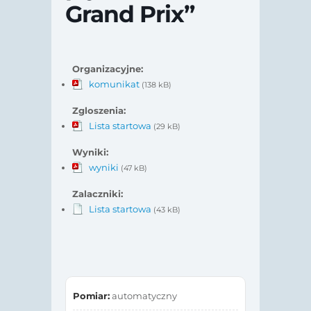
Grand Prix”
Organizacyjne:
komunikat
(138 kB)
Zgloszenia:
Lista startowa
(29 kB)
Wyniki:
wyniki
(47 kB)
Zalaczniki:
Lista startowa
(43 kB)
Pomiar:
automatyczny