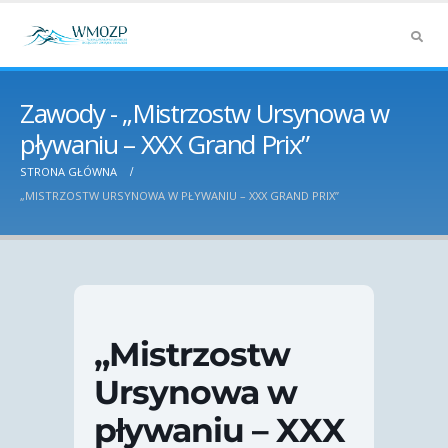
Zawody - „Mistrzostw Ursynowa w
pływaniu – XXX Grand Prix”
STRONA GŁÓWNA
„MISTRZOSTW URSYNOWA W PŁYWANIU – XXX GRAND PRIX”
„Mistrzostw
Ursynowa w
pływaniu – XXX