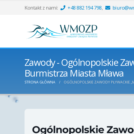
Kontakt z nami:
+48 882 194 798
,
biuro@wm
Zawody - Ogólnopolskie Za
Burmistrza Miasta Mława
STRONA GŁÓWNA
OGÓLNOPOLSKIE ZAWODY PŁYWACKIE „
Ogólnopolskie Zawo