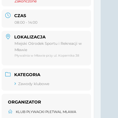
Zakończone
CZAS
08:00 - 14:00
LOKALIZACJA
Miejski Ośrodek Sportu i Rekreacji w
Mławie
Pływalnia w Mławie przy ul. Kopernika 38
KATEGORIA
Zawody klubowe
ORGANIZATOR
KLUB PŁYWACKI PŁETWAL MŁAWA