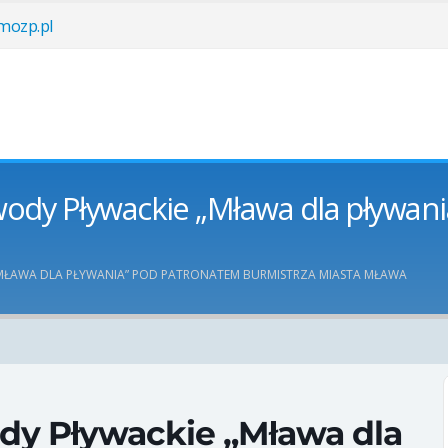
ozp.pl
wody Pływackie „Mława dla pływan
MŁAWA DLA PŁYWANIA” POD PATRONATEM BURMISTRZA MIASTA MŁAWA
dy Pływackie „Mława dla