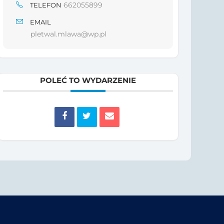
662055899
TELEFON
EMAIL
pletwal.mlawa@wp.pl
POLEĆ TO WYDARZENIE