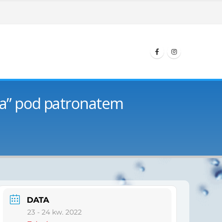
ia” pod patronatem
DATA
23 - 24 kw. 2022