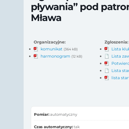
pływania” pod patro
Mława
Organizacyjne:
Zgloszenia:
komunikat
Lista kl
(364 kB)
harmonogram
Lista z
(12 kB)
Potwierd
Lista st
lista sta
Pomiar:
automatyczny
Czas automatyczny:
tak