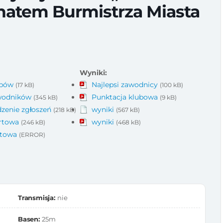
natem Burmistrza Miasta
Wyniki:
ubów
Najlepsi zawodnicy
(17 kB)
(100 kB)
awodników
Punktacja klubowa
(345 kB)
(9 kB)
zenie zgłoszeń
wyniki
(218 kB)
(567 kB)
artowa
wyniki
(246 kB)
(468 kB)
rtowa
(ERROR)
Transmisja:
nie
Basen:
25m