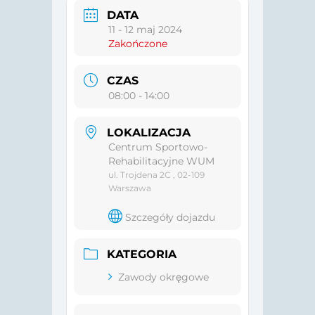
DATA
11 - 12 maj 2024
Zakończone
CZAS
08:00 - 14:00
LOKALIZACJA
Centrum Sportowo-
Rehabilitacyjne WUM
ul. Trojdena 2C , 02-109
Warszawa
Szczegóły dojazdu
KATEGORIA
Zawody okręgowe