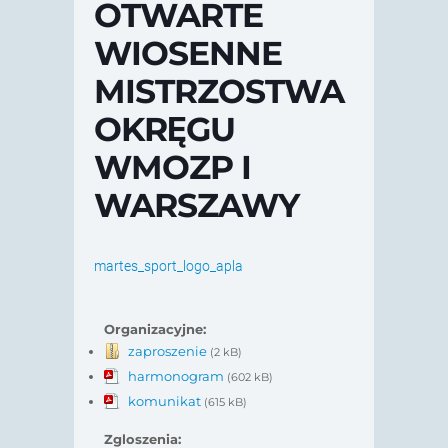
OTWARTE
WIOSENNE
MISTRZOSTWA
OKRĘGU
WMOZP I
WARSZAWY
martes_sport_logo_apla
Organizacyjne:
zaproszenie
(2 kB)
harmonogram
(602 kB)
komunikat
(615 kB)
Zgloszenia: