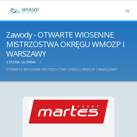
Zawody - OTWARTE WIOSENNE
MISTRZOSTWA OKRĘGU WMOZP I
WARSZAWY
STRONA GŁÓWNA
OTWARTE WIOSENNE MISTRZOSTWA OKRĘGU WMOZP I WARSZAWY