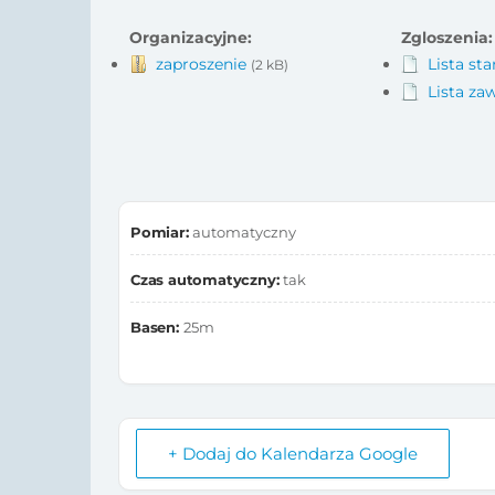
Organizacyjne:
Zgloszenia:
zaproszenie
Lista st
(2 kB)
Lista z
Pomiar:
automatyczny
Czas automatyczny:
tak
Basen:
25m
+ Dodaj do Kalendarza Google