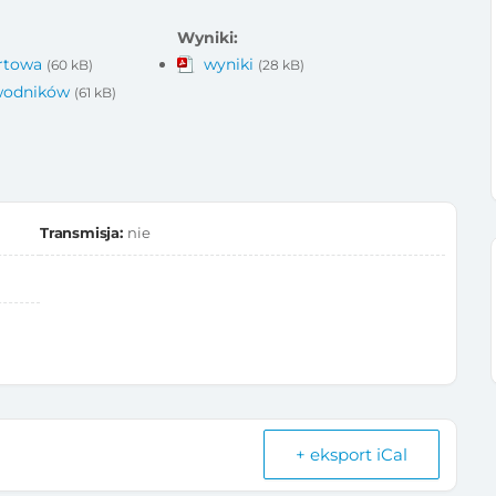
Wyniki:
artowa
wyniki
(60 kB)
(28 kB)
awodników
(61 kB)
Transmisja:
nie
+ eksport iCal