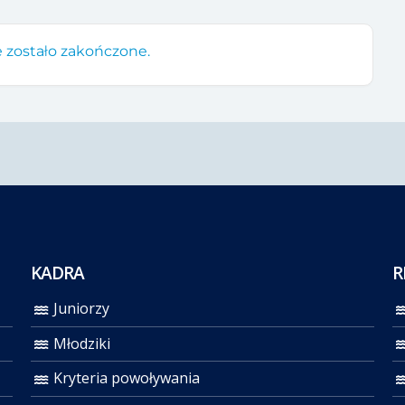
 zostało zakończone.
KADRA
R
Juniorzy
Młodziki
Kryteria powoływania