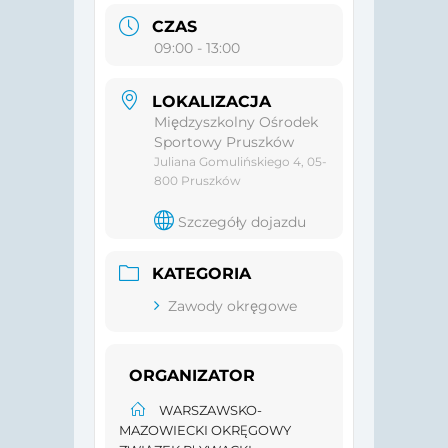
CZAS
09:00 - 13:00
LOKALIZACJA
Międzyszkolny Ośrodek
Sportowy Pruszków
Juliana Gomulińskiego 4, 05-
800 Pruszków
Szczegóły dojazdu
KATEGORIA
Zawody okręgowe
ORGANIZATOR
WARSZAWSKO-
MAZOWIECKI OKRĘGOWY