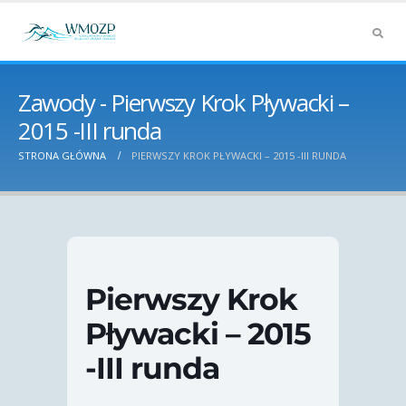
Zawody - Pierwszy Krok Pływacki –
2015 -III runda
STRONA GŁÓWNA
PIERWSZY KROK PŁYWACKI – 2015 -III RUNDA
Pierwszy Krok
Pływacki – 2015
-III runda