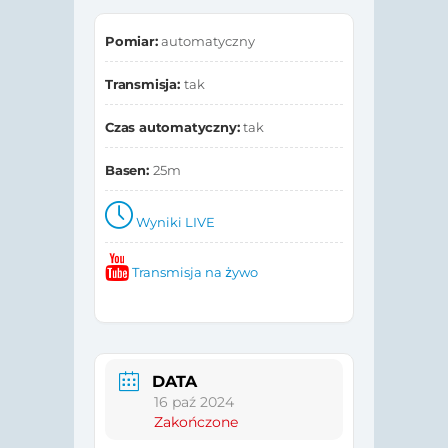
Pomiar:
automatyczny
Transmisja:
tak
Czas automatyczny:
tak
Basen:
25m
Wyniki LIVE
Transmisja na żywo
DATA
16 paź 2024
Zakończone