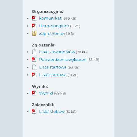
Organizacyjne:
komunikat
(630 kB)
Harmonogram
(11 kB)
zaproszenie
(2 kB)
Zgloszenia:
Lista zawodników
(78 kB)
Potwierdzenie zgłoszeń
(58 kB)
Lista startowa
(63 kB)
Lista startowa
(71 kB)
Wyniki:
Wyniki
(82 kB)
Zalaczniki:
Lista klubów
(10 kB)