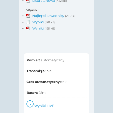
Lista startowa
(422 kB)
Wyniki:
Najlepsi zawodnicy
(22 kB)
Wyniki
(178 kB)
Wyniki
(125 kB)
Pomiar:
automatyczny
Transmisja:
nie
Czas automatyczny:
tak
Basen:
25m
Wyniki LIVE