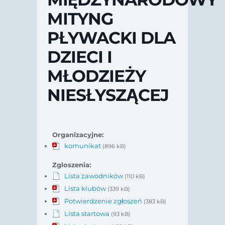
MITYNG
PŁYWACKI DLA
DZIECI I
MŁODZIEŻY
NIESŁYSZĄCEJ
Organizacyjne:
komunikat
(896 kB)
Zgloszenia:
Lista zawodników
(110 kB)
Lista klubów
(339 kB)
Potwierdzenie zgłoszeń
(383 kB)
Lista startowa
(93 kB)