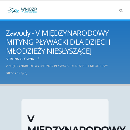
Zawody - V MIĘDZYNARODOWY
MITYNG PŁYWACKI DLA DZIECI I
MŁODZIEŻY NIESŁYSZĄCEJ
STRONA GŁÓWNA
V MIĘDZYNARODOWY MITYNG PŁYWACKI DLA DZIECI I MŁODZIEŻY
NIESŁYSZĄCEJ
V
MIĘDZYNARODOWY