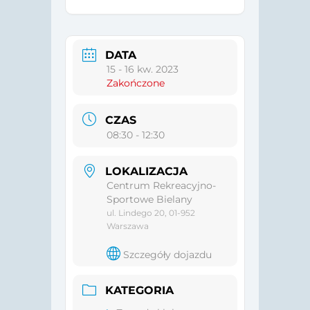
DATA
15 - 16 kw. 2023
Zakończone
CZAS
08:30 - 12:30
LOKALIZACJA
Centrum Rekreacyjno-
Sportowe Bielany
ul. Lindego 20, 01-952
Warszawa
Szczegóły dojazdu
KATEGORIA