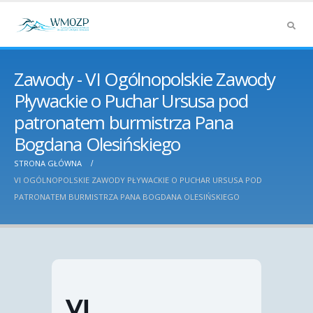
Zawody - VI Ogólnopolskie Zawody
Pływackie o Puchar Ursusa pod
patronatem burmistrza Pana
Bogdana Olesińskiego
STRONA GŁÓWNA
VI OGÓLNOPOLSKIE ZAWODY PŁYWACKIE O PUCHAR URSUSA POD
PATRONATEM BURMISTRZA PANA BOGDANA OLESIŃSKIEGO
VI