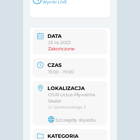
Wyniki LIVE
DATA
25 lis 2023
Zakończone
CZAS
15:00 - 19:00
LOKALIZACJA
OSiR Ursus-Pływalnia
Skalar
ul. Sosnkowskiego 3
Szczegóły dojazdu
KATEGORIA