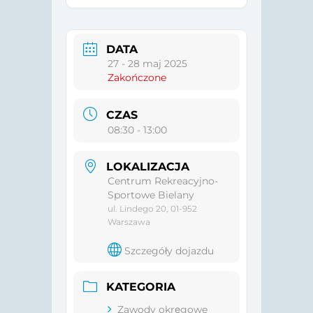
DATA
27 - 28 maj 2025
Zakończone
CZAS
08:30 - 13:00
LOKALIZACJA
Centrum Rekreacyjno-
Sportowe Bielany
ul. Lindego 20, 01-952
Warszawa
Szczegóły dojazdu
KATEGORIA
Zawody okręgowe