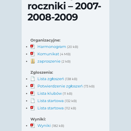
roczniki – 2007-
2008-2009
Organizacyjne:
Harmonogram
(20 kB)
Komunikat
(4 MB)
zaproszenie
(2 kB)
Zgloszenia:
Lista zgłoszeń
(138 kB)
Potwierdzenie zgłoszeń
(73 kB)
Lista klubów
(11 kB)
Lista startowa
(132 kB)
Lista startowa
(112 kB)
Wyniki:
Wyniki
(182 kB)