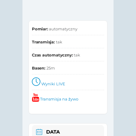
Pomiar:
automatyczny
Transmisja:
tak
Czas automatyczny:
tak
Basen:
25m
Wyniki LIVE
Transmisja na żywo
DATA