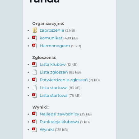
Organizacyjne:
zaproszenie
(2 kB)
komunikat
(489 kB)
Harmonogram
(9 kB)
Zgloszenia:
Lista klubów
(12 kB)
Lista zgłoszeń
(85 kB)
Potwierdzenie zgłoszeń
(71 kB)
Lista startowa
(83 kB)
Lista startowa
(78 kB)
Wyniki:
Najlepsi zawodnicy
(35 kB)
Punktacja klubowa
(7 kB)
Wyniki
(135 kB)