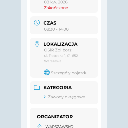
08 kw. 2026
Zakończone
CZAS
08:30 - 14:00
LOKALIZACJA
OSiR Żoliborz
ul. Potocka 1, 01-652
Warszawa
Szczegóły dojazdu
KATEGORIA
Zawody okręgowe
ORGANIZATOR
WARSZAWSKO-