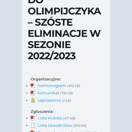
OLIMPIJCZYKA
– SZÓSTE
ELIMINACJE W
SEZONIE
2022/2023
Organizacyjne:
harmonogram
(402 kB)
komunikat
(735 kB)
zaproszenie
(2 kB)
Zgloszenia:
Lista klubów
(417 kB)
Lista zawodników
(300 kB)