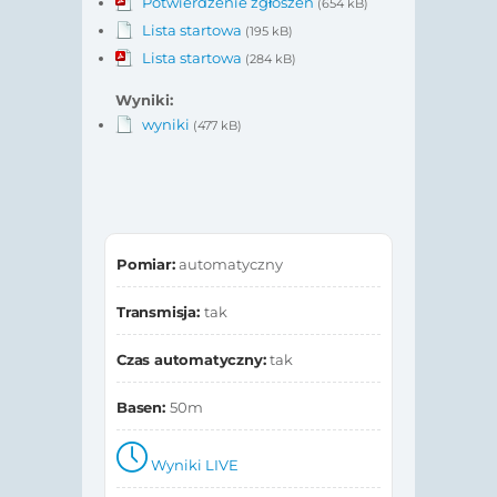
Potwierdzenie zgłoszeń
(654 kB)
Lista startowa
(195 kB)
Lista startowa
(284 kB)
Wyniki:
wyniki
(477 kB)
Pomiar:
automatyczny
Transmisja:
tak
Czas automatyczny:
tak
Basen:
50m
Wyniki LIVE