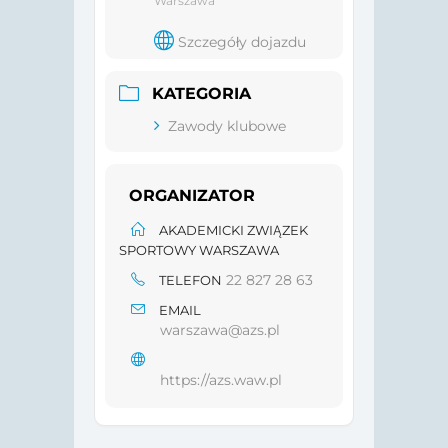
Warszawa
Szczegóły dojazdu
KATEGORIA
Zawody klubowe
ORGANIZATOR
AKADEMICKI ZWIĄZEK
SPORTOWY WARSZAWA
22 827 28 63
TELEFON
EMAIL
warszawa@azs.pl
https://azs.waw.pl