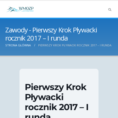
Zawody - Pierwszy Krok Pływacki
rocznik 2017 – I runda
STRONA GŁÓWNA
PIERWSZY KROK PŁYWACKI ROCZNIK 2017 – I RUNDA
Pierwszy Krok
Pływacki
rocznik 2017 – I
runda