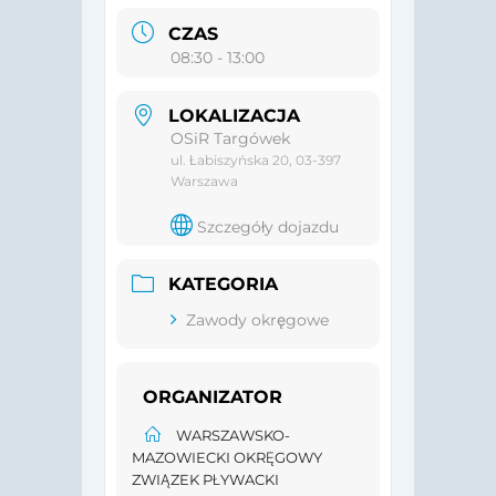
CZAS
08:30 - 13:00
LOKALIZACJA
OSiR Targówek
ul. Łabiszyńska 20, 03-397
Warszawa
Szczegóły dojazdu
KATEGORIA
Zawody okręgowe
ORGANIZATOR
WARSZAWSKO-
MAZOWIECKI OKRĘGOWY
ZWIĄZEK PŁYWACKI