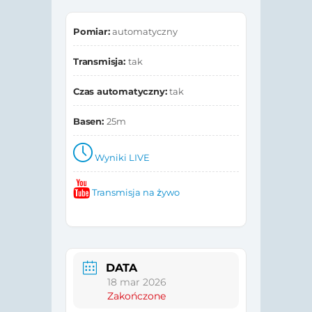
Pomiar:
automatyczny
Transmisja:
tak
Czas automatyczny:
tak
Basen:
25m
Wyniki LIVE
Transmisja na żywo
DATA
18 mar 2026
Zakończone