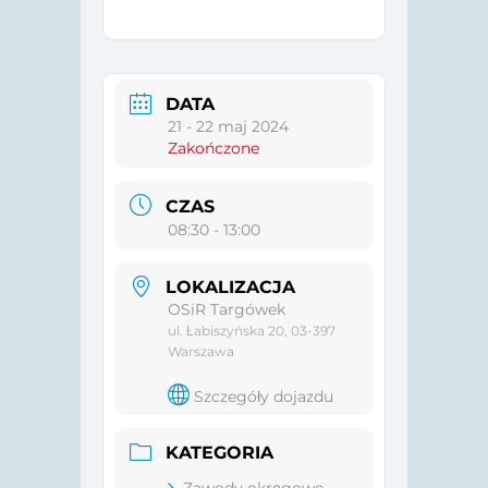
DATA
21 - 22 maj 2024
Zakończone
CZAS
08:30 - 13:00
LOKALIZACJA
OSiR Targówek
ul. Łabiszyńska 20, 03-397
Warszawa
Szczegóły dojazdu
KATEGORIA