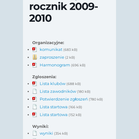
rocznik 2009-
2010
Organizacyjne:
komunikat
(683 kB)
zaproszenie
(2 kB)
Harmonogram
(696 kB)
Zgloszenia:
Lista klubów
(688 kB)
Lista zawodników
(180 kB)
Potwierdzenie zgłoszeń
(780 kB)
Lista startowa
(166 kB)
Lista startowa
(152 kB)
Wyniki:
wyniki
(354 kB)