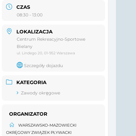
CZAS
08:30 - 13:00
LOKALIZACJA
Centrum Rekreacyjno-Sportowe
Bielany
ul. Lindego 20, 01-952 Warszawa
Szczegóły dojazdu
KATEGORIA
Zawody okręgowe
ORGANIZATOR
WARSZAWSKO-MAZOWIECKI
OKRĘGOWY ZWIĄZEK PŁYWACKI