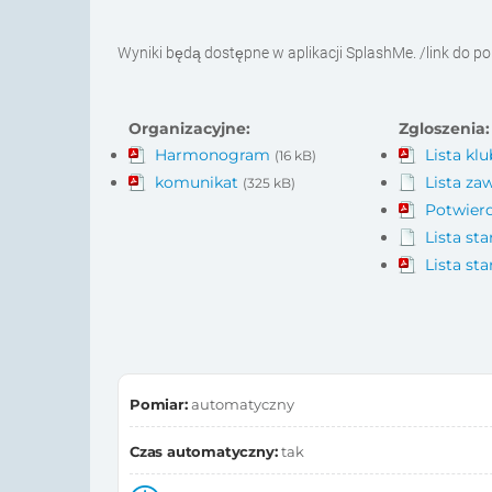
Wyniki będą dostępne w aplikacji SplashMe. /link do po
Organizacyjne:
Zgloszenia:
Harmonogram
Lista kl
(16 kB)
komunikat
Lista z
(325 kB)
Potwierd
Lista st
Lista st
Pomiar:
automatyczny
Czas automatyczny:
tak