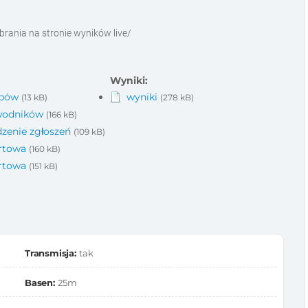
brania na stronie wyników live/
Wyniki:
ubów
wyniki
(13 kB)
(278 kB)
awodników
(166 kB)
zenie zgłoszeń
(109 kB)
artowa
(160 kB)
artowa
(151 kB)
Transmisja:
tak
Basen:
25m