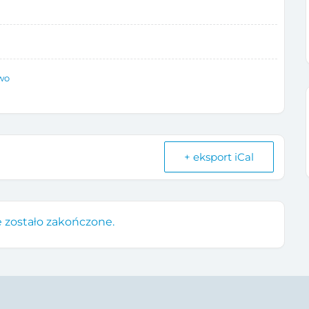
wo
+ eksport iCal
 zostało zakończone.