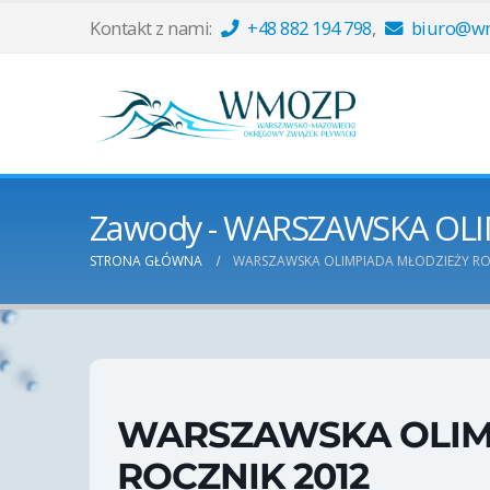
Kontakt z nami:
+48 882 194 798
,
biuro@wm
Zawody - WARSZAWSKA OLI
STRONA GŁÓWNA
WARSZAWSKA OLIMPIADA MŁODZIEŻY RO
WARSZAWSKA OLIM
ROCZNIK 2012