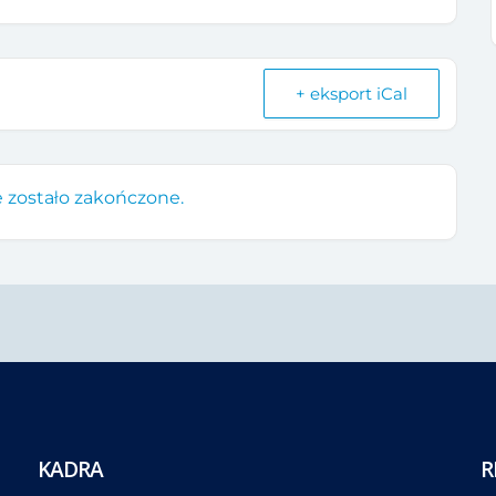
+ eksport iCal
 zostało zakończone.
KADRA
R