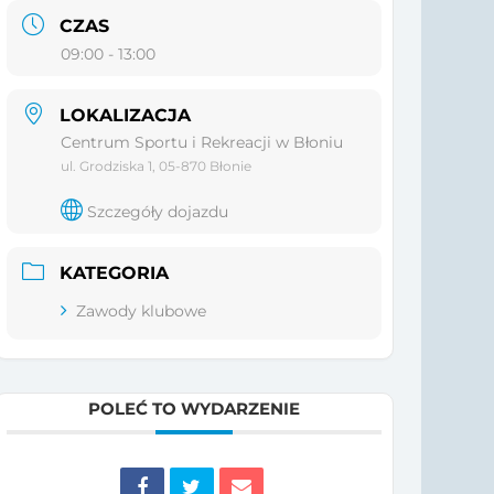
CZAS
09:00 - 13:00
LOKALIZACJA
Centrum Sportu i Rekreacji w Błoniu
ul. Grodziska 1, 05-870 Błonie
Szczegóły dojazdu
KATEGORIA
Zawody klubowe
POLEĆ TO WYDARZENIE