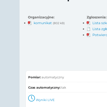
Organizacyjne:
Zgloszenia:
komunikat
Lista szk
(802 kB)
Lista zg
Potwierd
Pomiar:
automatyczny
Czas automatyczny:
tak
Wyniki LIVE