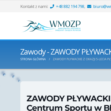
Kontakt z nami:
+48 882 194 798
,
biuro@wm
Zawody - ZAWODY PŁYWACKIE 
STRONA GŁÓWNA
ZAWODY PŁYWACKIE Z OKAZJI 5-LECIA 
ZAWODY PŁYWACKIE z 
Centrum Sportu w B