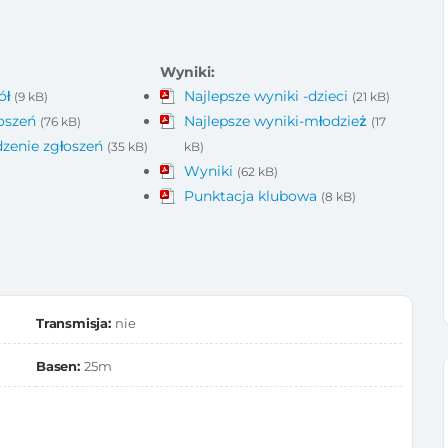
Wyniki:
ół
Najlepsze wyniki -dzieci
(9 kB)
(21 kB)
łoszeń
Najlepsze wyniki-młodzież
(76 kB)
(17
zenie zgłoszeń
(35 kB)
kB)
Wyniki
(62 kB)
Punktacja klubowa
(8 kB)
Transmisja:
nie
Basen:
25m