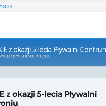
ozp.pl
z okazji 5-lecia Pływalni Centru
PŁYWALNI CENTRUM SPORTU W BŁONIU
okazji 5-lecia Pływalni
łoniu